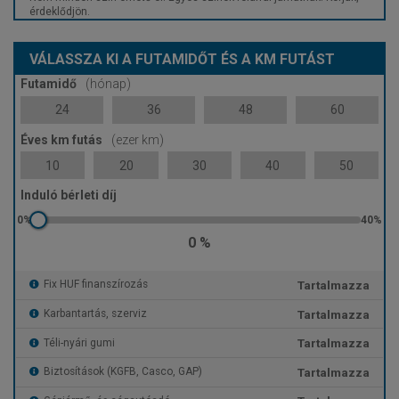
érdeklődjön.
VÁLASSZA KI A FUTAMIDŐT ÉS A KM FUTÁST
Futamidő
(hónap)
24
36
48
60
Éves km futás
(ezer km)
10
20
30
40
50
Induló bérleti díj
0 %
Tartalmazza
Fix HUF finanszírozás
Tartalmazza
Karbantartás, szerviz
Tartalmazza
Téli-nyári gumi
Tartalmazza
Biztosítások (KGFB, Casco, GAP)