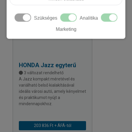
Szükséges
Analitika
Marketing
HONDA
Jazz egyterű
3 változat rendelhető
A Jazz kompakt méretével és
variálható belső kialakításával
ideális városi autó, amely kényelmet
és praktikumot nyújt a
mindennapokhoz.
203 836 Ft + ÁFÁ-tól