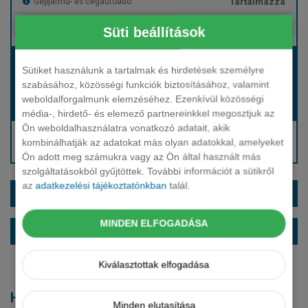
Tartalmazza
Gépjármű- és cégautóadó
Tartalmazza
Európai assistance
Süti beállítások
Bérleti díj:
Sütiket használunk a tartalmak és hirdetések személyre
Hívjon bennünket!
szabásához, közösségi funkciók biztosításához, valamint
weboldalforgalmunk elemzéséhez. Ezenkívül közösségi
Hívjon bennünket!
Induló bérleti díj:
média-, hirdető- és elemező partnereinkkel megosztjuk az
Ön weboldalhasználatra vonatkozó adatait, akik
Hívjon: +36 1 888 0088
kombinálhatják az adatokat más olyan adatokkal, amelyeket
Kérjen visszahívást!
Ön adott meg számukra vagy az Ön által használt más
szolgáltatásokból gyűjtöttek. További információt a sütikről
az
adatkezelési tájékoztatónkban
talál.
EXTRÁK ÉS SZÍNEK
MINDEN ELFOGADÁSA
ALAPFELSZERELTSÉG
Kiválasztottak elfogadása
Hasonló modellek
Minden elutasítása