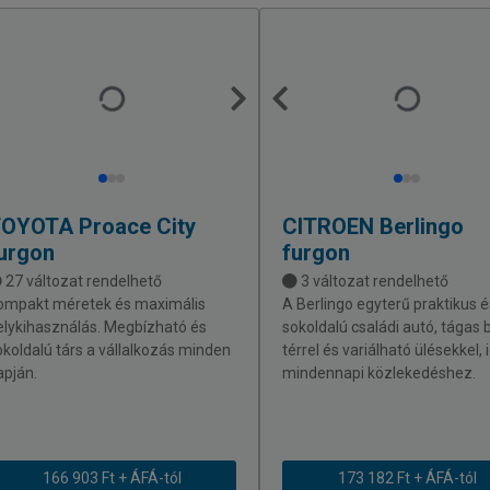
TOYOTA
Proace City
CITROEN
Berlingo
urgon
furgon
27 változat rendelhető
3 változat rendelhető
ompakt méretek és maximális
A Berlingo egyterű praktikus é
elykihasználás. Megbízható és
sokoldalú családi autó, tágas 
okoldalú társ a vállalkozás minden
térrel és variálható ülésekkel, 
apján.
mindennapi közlekedéshez.
166 903 Ft + ÁFÁ-tól
173 182 Ft + ÁFÁ-tól