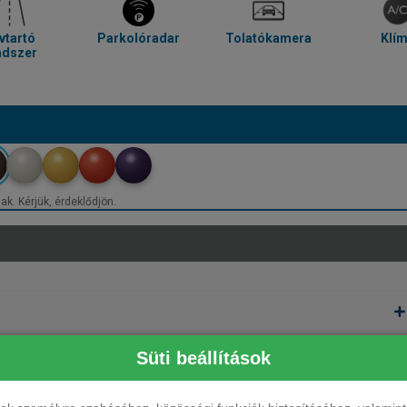
vtartó
Parkolóradar
Tolatókamera
Klí
ndszer
ak. Kérjük, érdeklődjön.
Süti beállítások