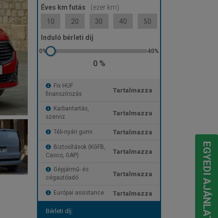
Éves km futás
(ezer km)
10
20
30
40
50
Induló bérleti díj
0 %
Fix HUF
Tartalmazza
finanszírozás
Karbantartás,
Tartalmazza
szerviz
Tartalmazza
Téli-nyári gumi
EGYEDI AJÁNLATOT KÉREK
Biztosítások (KGFB,
Tartalmazza
Casco, GAP)
Gépjármű- és
Tartalmazza
cégautóadó
Tartalmazza
Európai assistance
Bérleti díj: