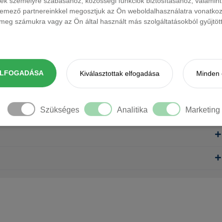
ések személyre szabásához, közösségi funkciók biztosításához, valami
elemező partnereinkkel megosztjuk az Ön weboldalhasználatra vonatkozó
eg számukra vagy az Ön által használt más szolgáltatásokból gyűjtötte
ELFOGADÁSA
Kiválasztottak elfogadása
Minden 
Szükséges
Analitika
Marketing