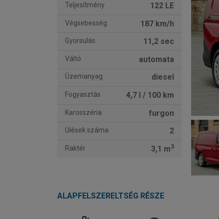
Teljesítmény
122 LE
Végsebesség
187 km/h
Gyorsulás
11,2 sec
Váltó
automata
Üzemanyag
diesel
Fogyasztás
4,7 l / 100 km
Karosszéria
furgon
Ülések száma
2
3
Raktér
3,1 m
ALAPFELSZERELTSÉG RÉSZE