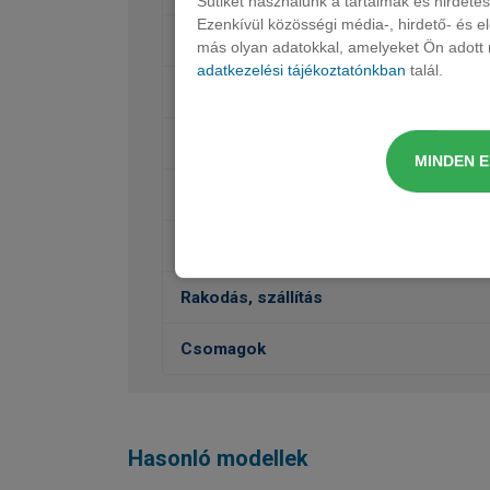
Sütiket használunk a tartalmak és hirdet
Ezenkívül közösségi média-, hirdető- és 
Ülések, kárpit, dekor
más olyan adatokkal, amelyeket Ön adott m
adatkezelési tájékoztatónkban
talál.
Belső felszereltség
Külső felszereltség
MINDEN 
Vezetéstámogatás, Biztonság
Futómű, váltó
Rakodás, szállítás
Csomagok
Hasonló modellek