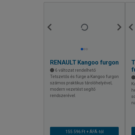
RENAULT
Kangoo furgon
f
6 változat rendelhető
Tetszetős és fürge a Kangoo furgon
számos praktikus tárolóhelyével,
K
modern vezetést segítő
h
rendszerével.
s
n
155 596 Ft + ÁFÁ-tól