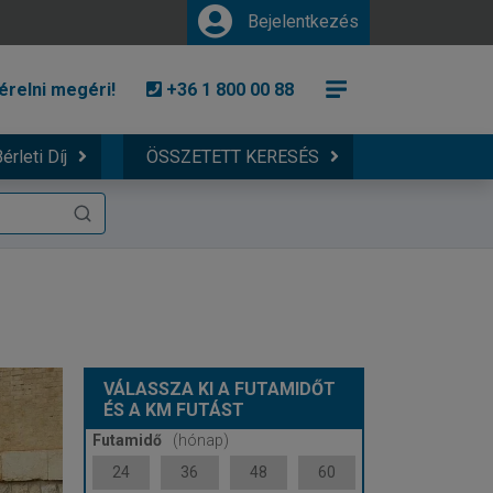
Bejelentkezés
érelni megéri!
+36 1 800 00 88
érleti Díj
ÖSSZETETT KERESÉS
VÁLASSZA KI A FUTAMIDŐT
ÉS A KM FUTÁST
Futamidő
(hónap)
24
36
48
60