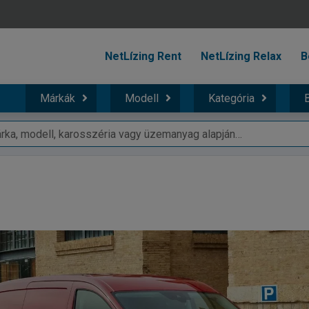
NetLízing Rent
NetLízing Relax
B
Márkák
Modell
Kategória
B