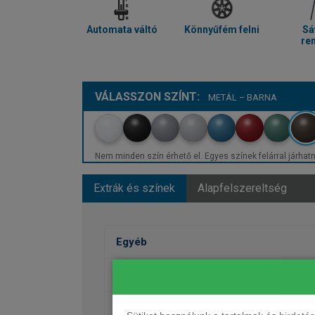
Automata váltó
Könnyűfém felni
Sá
re
VÁLASSZON SZÍNT:
METÁL – BARNA
Nem minden szín érhető el. Egyes színek felárral járhatn
Extrák és színek
Alapfelszereltség
Egyéb
Fényezés
Kerekek