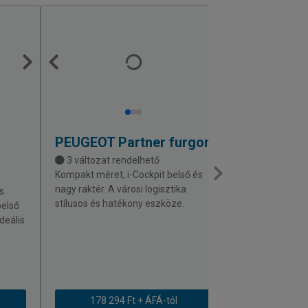
PEUGEOT
Partner furgon
OPEL
Comb
3 változat rendelhető
2 változat r
Kompakt méret, i-Cockpit belső és
Praktikus felép
nagy raktér. A városi logisztika
terhelhetőség. 
s
stílusos és hatékony eszköze.
igáslova, amel
belső
alkalmazkodik.
ideális
178 294 Ft + ÁFÁ-tól
185 336