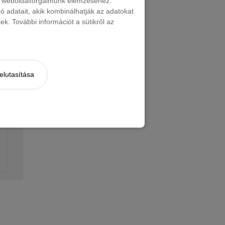
nt weboldalforgalmunk elemzéséhez.
 adatait, akik kombinálhatják az adatokat
k. További információt a sütikről az
elutasítása