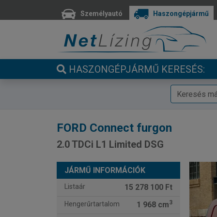
Személyautó
Haszongépjármű
HASZONGÉPJÁRMŰ KERESÉS:
FORD
Connect furgon
2.0 TDCi L1 Limited DSG
JÁRMŰ INFORMÁCIÓK
Listaár
15 278 100 Ft
3
Hengerűrtartalom
1 968 cm