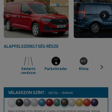
ALAPFELSZERELTSÉG RÉSZE
Sávtartó
Parkolóradar
Klíma
Blue
rendszer
VÁLASSZON SZÍNT:
METÁL – BARNA
Nem minden szín érhető el. Egyes színek felárral járhatnak. Kérjük,