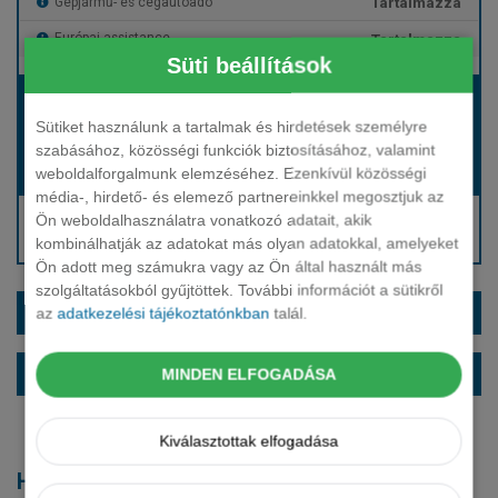
Tartalmazza
Gépjármű- és cégautóadó
Tartalmazza
Európai assistance
Süti beállítások
Bérleti díj:
Hívjon bennünket!
Sütiket használunk a tartalmak és hirdetések személyre
szabásához, közösségi funkciók biztosításához, valamint
weboldalforgalmunk elemzéséhez. Ezenkívül közösségi
Hívjon bennünket!
Induló bérleti díj:
média-, hirdető- és elemező partnereinkkel megosztjuk az
Hívjon: +36 1 888 0088
Ön weboldalhasználatra vonatkozó adatait, akik
kombinálhatják az adatokat más olyan adatokkal, amelyeket
Kérjen visszahívást!
Ön adott meg számukra vagy az Ön által használt más
szolgáltatásokból gyűjtöttek. További információt a sütikről
EXTRÁK ÉS SZÍNEK
az
adatkezelési tájékoztatónkban
talál.
ALAPFELSZERELTSÉG
MINDEN ELFOGADÁSA
Kiválasztottak elfogadása
Hasonló modellek