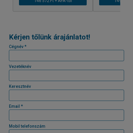
146 572 Ft + ÁFÁ-tól
149 589 Ft
Kérjen tőlünk árajánlatot!
Cégnév *
Vezetéknév
Keresztnév
Email *
Mobil telefonszám