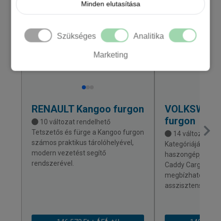
Minden elutasítása
KÉSZLETEN
Szükséges
Analitika
Marketing
RENAULT
Kangoo furgon
VOLKSWAG
furgon
10 változat rendelhető
Tetszetős és fürge a Kangoo furgon
14 változat ren
számos praktikus tárolóhelyével,
Kategóriájának l
modern vezetést segítő
haszongépjárműv
rendszerével.
Caddy Cargo kény
megbízható és m
asszisztensrends