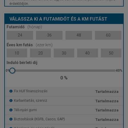
érdeklődjön.
VÁLASSZA KI A FUTAMIDŐT ÉS A KM FUTÁST
Futamidő
(hónap)
24
36
48
60
Éves km futás
(ezer km)
10
20
30
40
50
Induló bérleti díj
0 %
Tartalmazza
Fix HUF finanszírozás
Tartalmazza
Karbantartás, szerviz
Tartalmazza
Téli-nyári gumi
Tartalmazza
Biztosítások (KGFB, Casco, GAP)