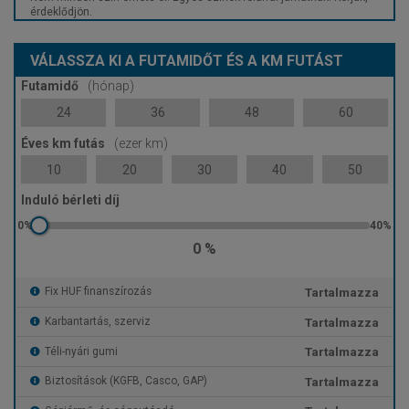
érdeklődjön.
VÁLASSZA KI A FUTAMIDŐT ÉS A KM FUTÁST
Futamidő
(hónap)
24
36
48
60
Éves km futás
(ezer km)
10
20
30
40
50
Induló bérleti díj
0 %
Tartalmazza
Fix HUF finanszírozás
Tartalmazza
Karbantartás, szerviz
Tartalmazza
Téli-nyári gumi
Tartalmazza
Biztosítások (KGFB, Casco, GAP)