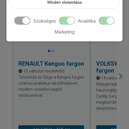
Minden elutasítása
KÉSZLETEN
Szükséges
Analitika
Marketing
RENAULT
Kangoo furgon
VOLKSWAG
furgon
10 változat rendelhető
Tetszetős és fürge a Kangoo furgon
14 változat ren
számos praktikus tárolóhelyével,
Kategóriájának l
modern vezetést segítő
haszongépjárműv
rendszerével.
Caddy Cargo kény
megbízható és m
asszisztensrends