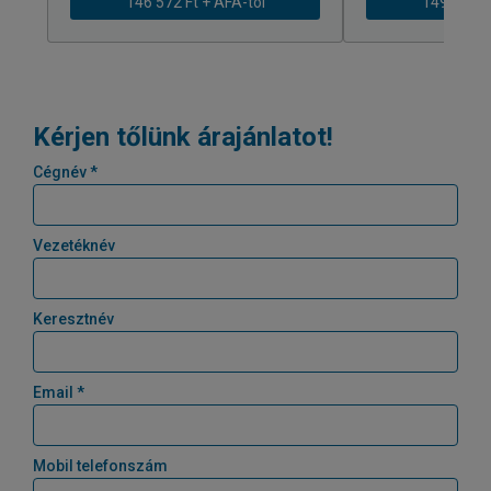
146 572 Ft + ÁFÁ-tól
149 589 Ft
Kérjen tőlünk árajánlatot!
Cégnév *
Vezetéknév
Keresztnév
Email *
Mobil telefonszám