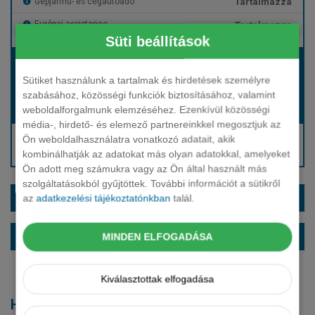
Tartalmazza
Gépjármű- és cégautóadó
Tartalmazza
Európai assistance
Süti beállítások
Bérleti díj:
Hívjon bennünket!
Sütiket használunk a tartalmak és hirdetések személyre
szabásához, közösségi funkciók biztosításához, valamint
weboldalforgalmunk elemzéséhez. Ezenkívül közösségi
Hívjon bennünket!
Induló bérleti díj:
média-, hirdető- és elemező partnereinkkel megosztjuk az
Hívjon: +36 1 888 0088
Ön weboldalhasználatra vonatkozó adatait, akik
kombinálhatják az adatokat más olyan adatokkal, amelyeket
Kérjen visszahívást!
Ön adott meg számukra vagy az Ön által használt más
szolgáltatásokból gyűjtöttek. További információt a sütikről
EXTRÁK ÉS SZÍNEK
az
adatkezelési tájékoztatónkban
talál.
ALAPFELSZERELTSÉG
MINDEN ELFOGADÁSA
Kiválasztottak elfogadása
Hasonló modellek