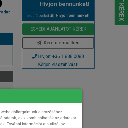
Hívjon bennünket!
radar
Hívjon bennünket!
Induló bérleti díj:
EGYEDI AJÁNLATOT KÉREK
Kérem e-mailben
Hívjon: +36 1 888 0088
Kérjen visszahívást!
nt weboldalforgalmunk elemzéséhez.
 adatait, akik kombinálhatják az adatokat
k. További információt a sütikről az