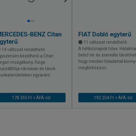
MERCEDES-BENZ
Citan
FIAT
Dobló egyterű
gyterű
11 változat rendelhető
A hétköznapok hőse. Hatalma
14 változat rendelhető
belső tér és zseniális tárolóhe
gyszerűen kezelhető a Citan
hogy minden feladattal könn
urgon mozgékony, fürge
megbirkózzon.
ruszállítója városban és távoli
unkaterületeken egyaránt.
178 355 Ft + ÁFÁ-tól
192 254 Ft + ÁFÁ-tól