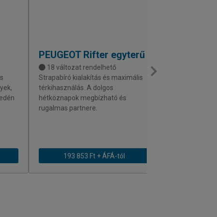
PEUGEOT
Rifter egyterű
FIAT
Qubo 
18 változat rendelhető
27 változat 
s
Strapabíró kialakítás és maximális
Maximális térk
lyek,
térkihasználás. A dolgos
rendkívül agili
yedén
hétköznapok megbízható és
bérlet keretébe
rugalmas partnere.
modell a városi
tagja.
193 853 Ft + ÁFÁ-tól
194 661