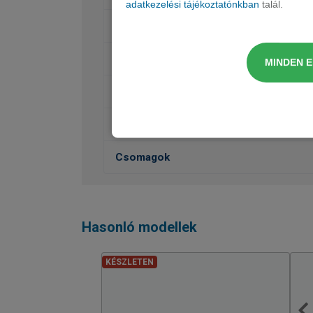
adatkezelési tájékoztatónkban
talál.
Belső felszereltség
Vezetéstámogatás, Biztonság
MINDEN 
Futómű, váltó
Rakodás, szállítás
Csomagok
Hasonló modellek
KÉSZLETEN