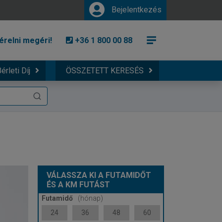
Bejelentkezés
érelni megéri!
+36 1 800 00 88
érleti Díj
ÖSSZETETT KERESÉS
VÁLASSZA KI A FUTAMIDŐT
ÉS A KM FUTÁST
Futamidő
(hónap)
24
36
48
60