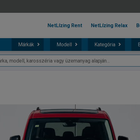
NetLízing Rent
NetLízing Relax
B
Márkák
Modell
Kategória
B