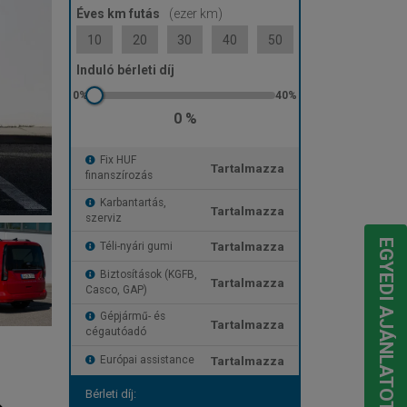
Éves km futás
(ezer km)
10
20
30
40
50
Induló bérleti díj
0 %
Fix HUF
Tartalmazza
finanszírozás
Karbantartás,
Tartalmazza
szerviz
EGYEDI AJÁNLATOT KÉREK
Tartalmazza
Téli-nyári gumi
Biztosítások (KGFB,
Tartalmazza
Casco, GAP)
Gépjármű- és
Tartalmazza
cégautóadó
Tartalmazza
Európai assistance
Bérleti díj: