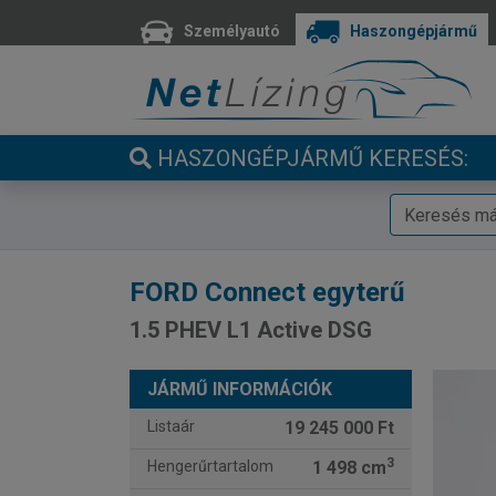
Személyautó
Haszongépjármű
HASZONGÉPJÁRMŰ KERESÉS:
FORD
Connect egyterű
1.5 PHEV L1 Active DSG
JÁRMŰ INFORMÁCIÓK
Listaár
19 245 000 Ft
3
Hengerűrtartalom
1 498 cm