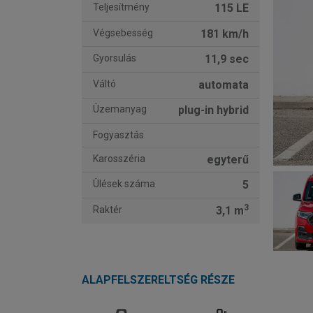
Teljesítmény
115 LE
Végsebesség
181 km/h
Gyorsulás
11,9 sec
Váltó
automata
Üzemanyag
plug-in hybrid
Fogyasztás
Karosszéria
egyterű
Ülések száma
5
3
Raktér
3,1 m
ALAPFELSZERELTSÉG RÉSZE