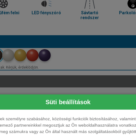
fém felni
LED fényszóró
Sávtartó
Parkoló
rendszer
ak. Kérjük, érdeklődjön.
Süti beállítások
ések személyre szabásához, közösségi funkciók biztosításához, valami
elemező partnereinkkel megosztjuk az Ön weboldalhasználatra vonatkozó
eg számukra vagy az Ön által használt más szolgáltatásokból gyűjtötte