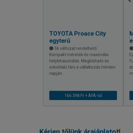
TOYOTA
Proace City
egyterű
e
56 változat rendelhető
Kompakt méretek és maximális
E
helykihasználás. Megbízható és
f
sokoldalú társ a vállalkozás minden
á
napján.
m
166 398 Ft + ÁFÁ-tól
Kérjen tőlünk árajánlatot!