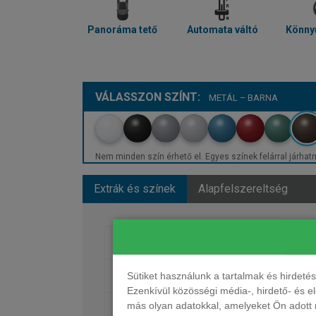
Panoráma tető
Automata váltó
Könnyű
VÁLASSZON SZÍNT:
METÁL – BARNA
Nem minden szín érhető el. Egyes színek felárral járhatn
Extrák és színek
Alapfelszereltség
Fényezés
Kerekek
Sütiket használunk a tartalmak és hirdet
Ezenkívül közösségi média-, hirdető- és 
más olyan adatokkal, amelyeket Ön adott m
Ülések, kárpit, dekor