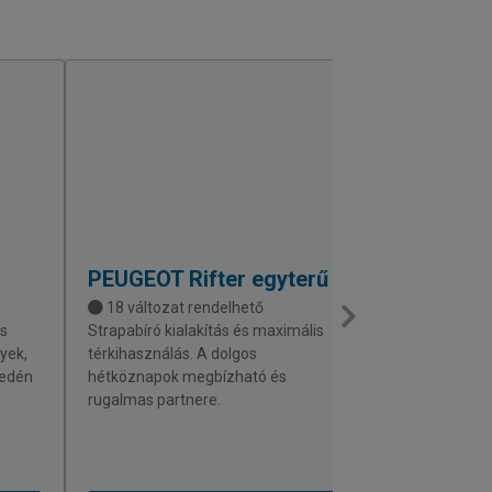
PEUGEOT
Rifter egyterű
FIAT
Qubo 
18 változat rendelhető
27 változat 
s
Strapabíró kialakítás és maximális
Maximális térk
lyek,
térkihasználás. A dolgos
rendkívül agili
yedén
hétköznapok megbízható és
bérlet keretébe
rugalmas partnere.
modell a városi
tagja.