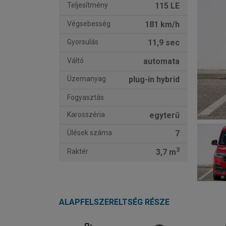
Teljesítmény
115 LE
Végsebesség
181 km/h
Gyorsulás
11,9 sec
Váltó
automata
Üzemanyag
plug-in hybrid
Fogyasztás
Karosszéria
egyterű
Ülések száma
7
3
Raktér
3,7 m
ALAPFELSZERELTSÉG RÉSZE