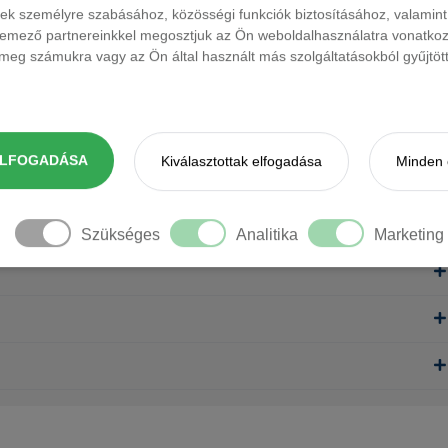
ések személyre szabásához, közösségi funkciók biztosításához, valami
elemező partnereinkkel megosztjuk az Ön weboldalhasználatra vonatkozó
eg számukra vagy az Ön által használt más szolgáltatásokból gyűjtötte
ELFOGADÁSA
Kiválasztottak elfogadása
Minden 
Szükséges
Analitika
Marketing