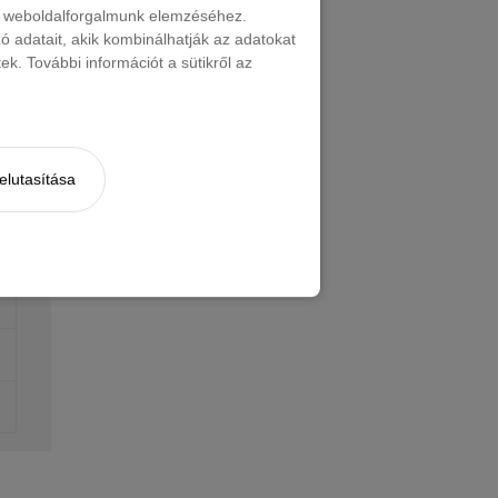
nt weboldalforgalmunk elemzéséhez.
 adatait, akik kombinálhatják az adatokat
k. További információt a sütikről az
elutasítása