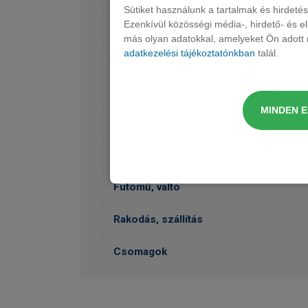
Sütiket használunk a tartalmak és hirdet
Ezenkívül közösségi média-, hirdető- és 
Ülések, kárpit, dekor
más olyan adatokkal, amelyeket Ön adott m
adatkezelési tájékoztatónkban
talál.
Audió, Kommunikáció, Navigáció
Belső felszereltség
MINDEN 
Külső felszereltség
Vezetéstámogatás, Biztonság
Futómű, váltó
Rakodás, szállítás
Csomagok