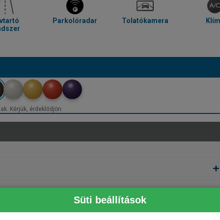
vtartó
Parkolóradar
Tolatókamera
Klí
ndszer
ak. Kérjük, érdeklődjön.
Süti beállítások