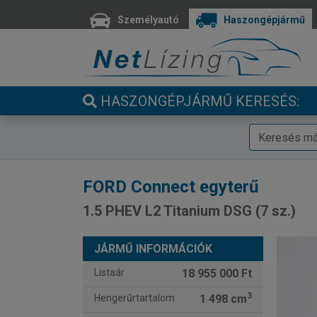
Személyautó
Haszongépjármű
HASZONGÉPJÁRMŰ KERESÉS:
FORD
Connect egyterű
1.5 PHEV L2 Titanium DSG (7 sz.)
JÁRMŰ INFORMÁCIÓK
Listaár
18 955 000 Ft
3
Hengerűrtartalom
1 498 cm