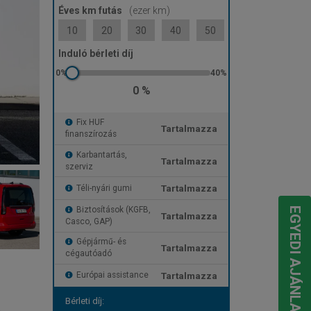
Éves km futás
(ezer km)
10
20
30
40
50
Induló bérleti díj
0 %
Fix HUF
Tartalmazza
finanszírozás
Karbantartás,
Tartalmazza
szerviz
Tartalmazza
Téli-nyári gumi
Biztosítások (KGFB,
EGYEDI AJÁNLATOT KÉREK
Tartalmazza
Casco, GAP)
Gépjármű- és
Tartalmazza
cégautóadó
Tartalmazza
Európai assistance
Bérleti díj: