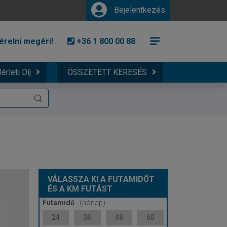
Bejelentkezés
érelni megéri!
+36 1 800 00 88
érleti Díj
ÖSSZETETT KERESÉS
VÁLASSZA KI A FUTAMIDŐT
ÉS A KM FUTÁST
Futamidő
(hónap)
24
36
48
60