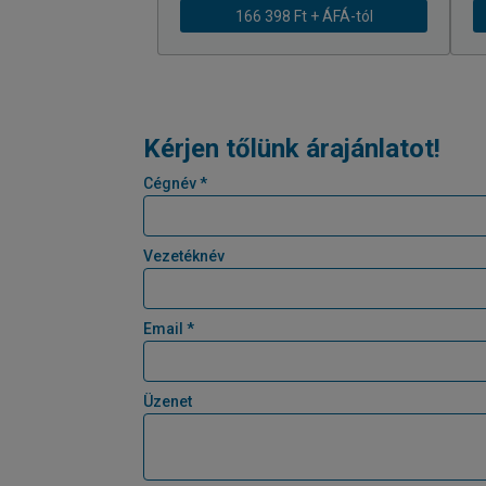
166 398 Ft + ÁFÁ-tól
Kérjen tőlünk árajánlatot!
Cégnév *
Vezetéknév
Email *
Üzenet