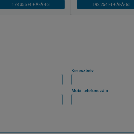
178 355 Ft + ÁFÁ-tól
192 254 Ft + ÁFÁ-tól
Keresztnév
Mobil telefonszám