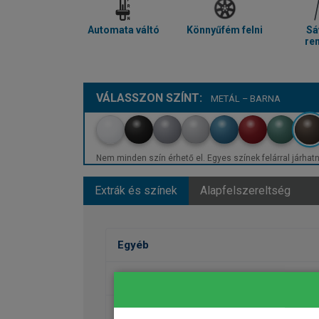
Automata váltó
Könnyűfém felni
Sá
re
VÁLASSZON SZÍNT:
METÁL – BARNA
Nem minden szín érhető el. Egyes színek felárral járhatn
Extrák és színek
Alapfelszereltség
Egyéb
Fényezés
Kerekek