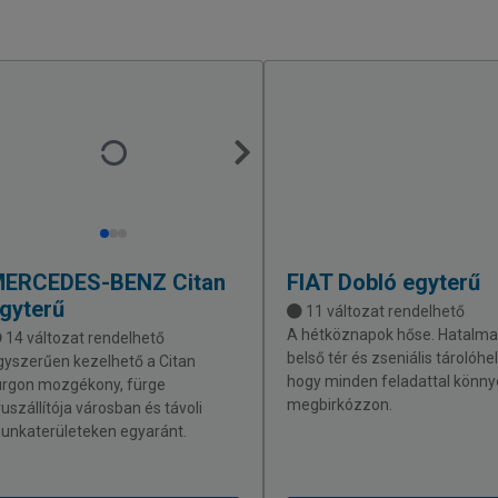
MERCEDES-BENZ
Citan
FIAT
Dobló egyterű
gyterű
11 változat rendelhető
A hétköznapok hőse. Hatalma
14 változat rendelhető
belső tér és zseniális tárolóhe
gyszerűen kezelhető a Citan
hogy minden feladattal könn
urgon mozgékony, fürge
megbirkózzon.
ruszállítója városban és távoli
unkaterületeken egyaránt.