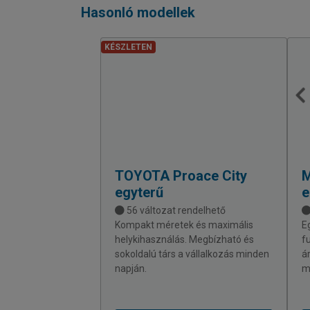
Hasonló modellek
KÉSZLETEN
TOYOTA
Proace City
egyterű
e
56 változat rendelhető
Kompakt méretek és maximális
E
helykihasználás. Megbízható és
f
sokoldalú társ a vállalkozás minden
á
napján.
m