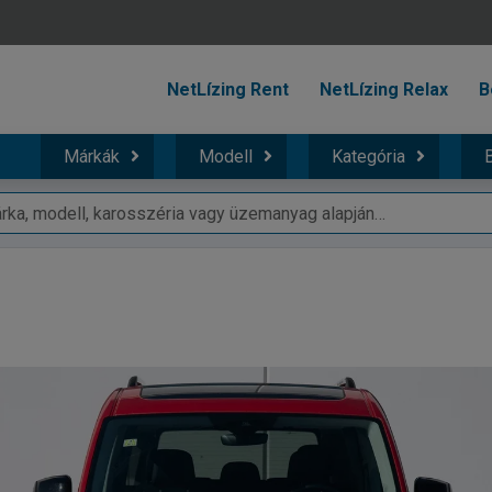
NetLízing Rent
NetLízing Relax
B
Márkák
Modell
Kategória
B