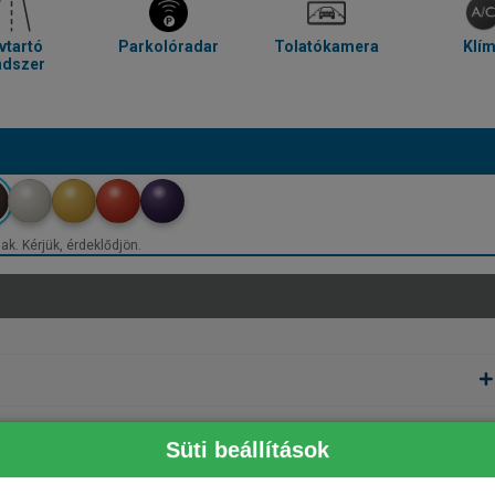
vtartó
Parkolóradar
Tolatókamera
Klí
ndszer
ak. Kérjük, érdeklődjön.
Süti beállítások