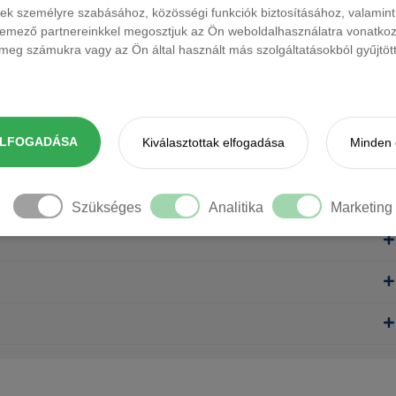
ések személyre szabásához, közösségi funkciók biztosításához, valami
elemező partnereinkkel megosztjuk az Ön weboldalhasználatra vonatkozó
eg számukra vagy az Ön által használt más szolgáltatásokból gyűjtötte
ELFOGADÁSA
Kiválasztottak elfogadása
Minden 
Szükséges
Analitika
Marketing