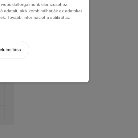
nt weboldalforgalmunk elemzéséhez.
 adatait, akik kombinálhatják az adatokat
k. További információt a sütikről az
elutasítása