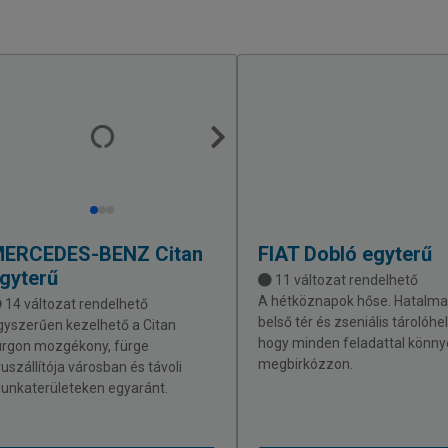
MERCEDES-BENZ
Citan
FIAT
Dobló egyterű
gyterű
11 változat rendelhető
A hétköznapok hőse. Hatalma
14 változat rendelhető
belső tér és zseniális tárolóhe
gyszerűen kezelhető a Citan
hogy minden feladattal könn
urgon mozgékony, fürge
megbirkózzon.
ruszállítója városban és távoli
unkaterületeken egyaránt.