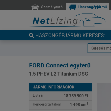
Személyautó
Haszongépjármű
HASZONGÉPJÁRMŰ KERESÉS:
FORD
Connect egyterű
1.5 PHEV L2 Titanium DSG
JÁRMŰ INFORMÁCIÓK
Listaár
18 789 900 Ft
3
Hengerűrtartalom
1 498 cm