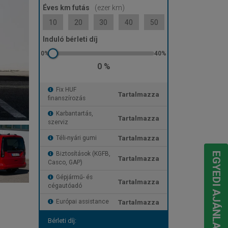
Éves km futás
(ezer km)
10
20
30
40
50
Induló bérleti díj
0 %
Fix HUF
Tartalmazza
finanszírozás
Karbantartás,
Tartalmazza
szerviz
Tartalmazza
Téli-nyári gumi
Biztosítások (KGFB,
EGYEDI AJÁNLATOT KÉREK
Tartalmazza
Casco, GAP)
Gépjármű- és
Tartalmazza
cégautóadó
Tartalmazza
Európai assistance
Bérleti díj: