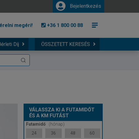
Bejelentkezés
érelni megéri!
+36 1 800 00 88
érleti Díj
ÖSSZETETT KERESÉS
VÁLASSZA KI A FUTAMIDŐT
ÉS A KM FUTÁST
Futamidő
(hónap)
24
36
48
60