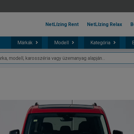
NetLízing Rent
NetLízing Relax
B
Márkák
Modell
Kategória
B