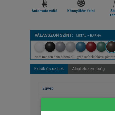
Automata váltó
Könnyűfém felni
Sá
re
VÁLASSZON SZÍNT:
METÁL – BARNA
Nem minden szín érhető el. Egyes színek felárral járhatn
Extrák és színek
Alapfelszereltség
Egyéb
Fényezés
Kerekek