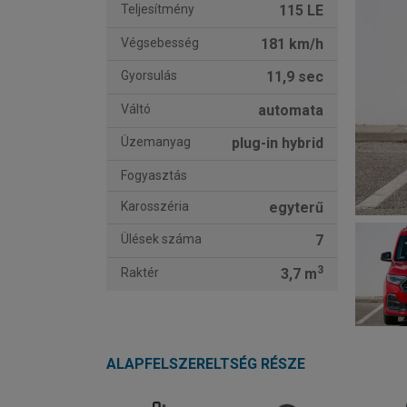
Teljesítmény
115 LE
Végsebesség
181 km/h
Gyorsulás
11,9 sec
Váltó
automata
Üzemanyag
plug-in hybrid
Fogyasztás
Karosszéria
egyterű
Ülések száma
7
3
Raktér
3,7 m
ALAPFELSZERELTSÉG RÉSZE