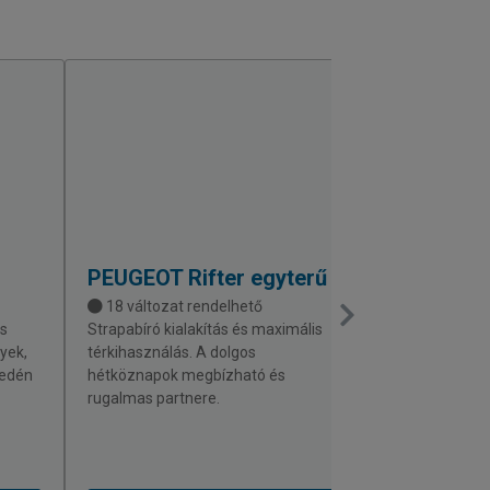
PEUGEOT
Rifter egyterű
FIAT
Qubo 
18 változat rendelhető
27 változat 
s
Strapabíró kialakítás és maximális
Maximális térk
lyek,
térkihasználás. A dolgos
rendkívül agili
yedén
hétköznapok megbízható és
bérlet keretébe
rugalmas partnere.
modell a városi
tagja.