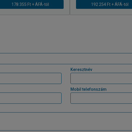
178 355 Ft + ÁFÁ-tól
192 254 Ft + ÁFÁ-tól
Keresztnév
Mobil telefonszám