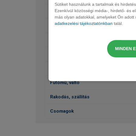
Sütiket használunk a tartalmak és hirdet
Ezenkívül közösségi média-, hirdető- és 
Ülések, kárpit, dekor
más olyan adatokkal, amelyeket Ön adott m
adatkezelési tájékoztatónkban
talál.
Audió, Kommunikáció, Navigáció
Belső felszereltség
MINDEN 
Külső felszereltség
Vezetéstámogatás, Biztonság
Futómű, váltó
Rakodás, szállítás
Csomagok