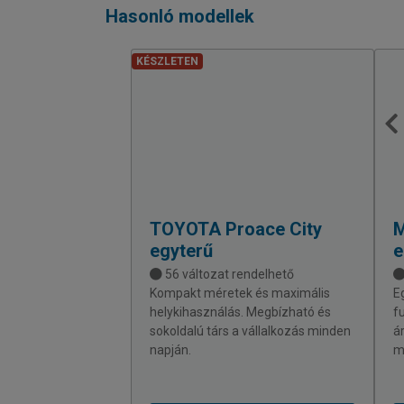
Hasonló modellek
KÉSZLETEN
TOYOTA
Proace City
egyterű
e
56 változat rendelhető
Kompakt méretek és maximális
E
helykihasználás. Megbízható és
f
sokoldalú társ a vállalkozás minden
á
napján.
m