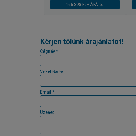
166 398 Ft + ÁFÁ-tól
Kérjen tőlünk árajánlatot!
Cégnév *
Vezetéknév
Email *
Üzenet