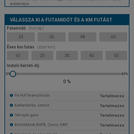
érdeklődjön.
VÁLASSZA KI A FUTAMIDŐT ÉS A KM FUTÁST
Futamidő
(hónap)
24
36
48
60
Éves km futás
(ezer km)
10
20
30
40
50
Induló bérleti díj
0 %
Tartalmazza
Fix HUF finanszírozás
Tartalmazza
Karbantartás, szerviz
Tartalmazza
Téli-nyári gumi
Tartalmazza
Biztosítások (KGFB, Casco, GAP)