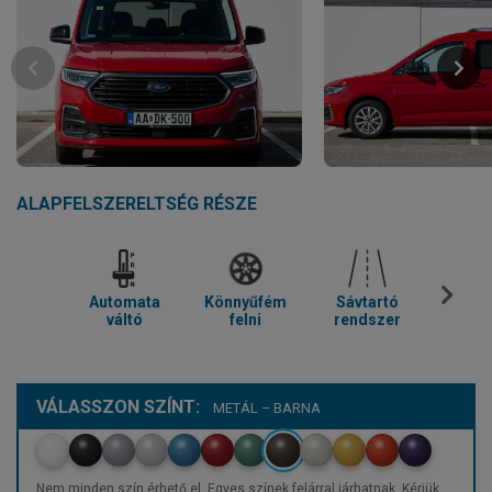
ALAPFELSZERELTSÉG RÉSZE
Automata
Könnyűfém
Sávtartó
Parkol
váltó
felni
rendszer
VÁLASSZON SZÍNT:
METÁL – BARNA
Nem minden szín érhető el. Egyes színek felárral járhatnak. Kérjük,