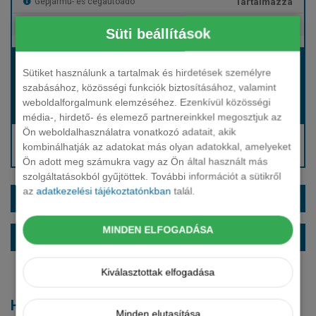
Tartalmazza
Gépjármű- és cégautóadó
Tartalmazza
Európai assistance
Süti beállítások
Bérleti díj:
Sütiket használunk a tartalmak és hirdetések személyre
Hívjon bennünket!
szabásához, közösségi funkciók biztosításához, valamint
weboldalforgalmunk elemzéséhez. Ezenkívül közösségi
Hívjon bennünket!
Induló bérleti díj:
média-, hirdető- és elemező partnereinkkel megosztjuk az
Ön weboldalhasználatra vonatkozó adatait, akik
Hívjon: +36 1 888 0088
kombinálhatják az adatokat más olyan adatokkal, amelyeket
Kérjen visszahívást!
Ön adott meg számukra vagy az Ön által használt más
szolgáltatásokból gyűjtöttek. További információt a sütikről
az
adatkezelési tájékoztatónkban
talál.
EXTRÁK ÉS SZÍNEK
MINDEN ELFOGADÁSA
ALAPFELSZERELTSÉG
Kiválasztottak elfogadása
Hasonló modellek
Minden elutasítása