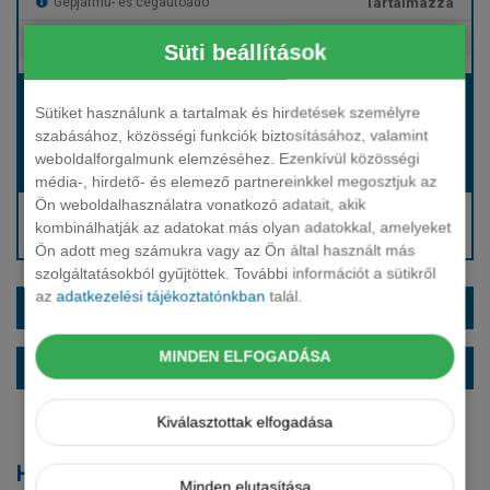
Tartalmazza
Gépjármű- és cégautóadó
Tartalmazza
Európai assistance
Süti beállítások
Bérleti díj:
Sütiket használunk a tartalmak és hirdetések személyre
Hívjon bennünket!
szabásához, közösségi funkciók biztosításához, valamint
weboldalforgalmunk elemzéséhez. Ezenkívül közösségi
Hívjon bennünket!
Induló bérleti díj:
média-, hirdető- és elemező partnereinkkel megosztjuk az
Ön weboldalhasználatra vonatkozó adatait, akik
Hívjon: +36 1 888 0088
kombinálhatják az adatokat más olyan adatokkal, amelyeket
Kérjen visszahívást!
Ön adott meg számukra vagy az Ön által használt más
szolgáltatásokból gyűjtöttek. További információt a sütikről
az
adatkezelési tájékoztatónkban
talál.
EXTRÁK ÉS SZÍNEK
MINDEN ELFOGADÁSA
ALAPFELSZERELTSÉG
Kiválasztottak elfogadása
Hasonló modellek
Minden elutasítása