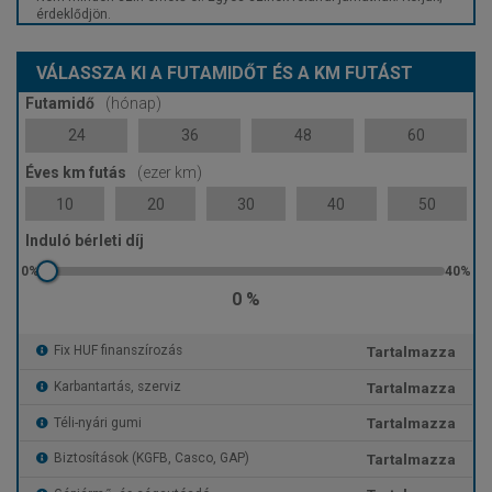
érdeklődjön.
VÁLASSZA KI A FUTAMIDŐT ÉS A KM FUTÁST
Futamidő
(hónap)
24
36
48
60
Éves km futás
(ezer km)
10
20
30
40
50
Induló bérleti díj
0 %
Tartalmazza
Fix HUF finanszírozás
Tartalmazza
Karbantartás, szerviz
Tartalmazza
Téli-nyári gumi
Tartalmazza
Biztosítások (KGFB, Casco, GAP)