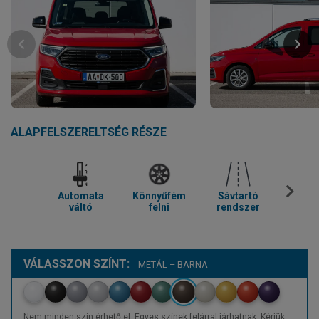
ALAPFELSZERELTSÉG RÉSZE
Automata
Könnyűfém
Sávtartó
Parkol
váltó
felni
rendszer
VÁLASSZON SZÍNT:
METÁL – BARNA
Nem minden szín érhető el. Egyes színek felárral járhatnak. Kérjük,