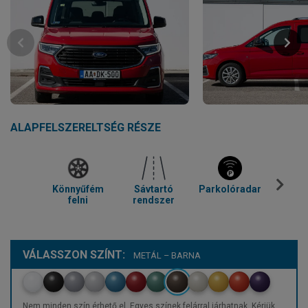
ALAPFELSZERELTSÉG RÉSZE
Könnyűfém
Sávtartó
Parkolóradar
Kl
felni
rendszer
VÁLASSZON SZÍNT:
METÁL – BARNA
Nem minden szín érhető el. Egyes színek felárral járhatnak. Kérjük,