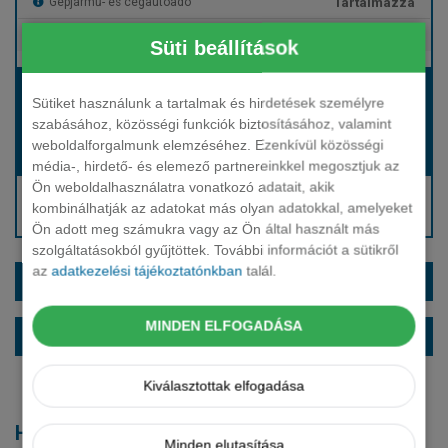
Tartalmazza
Gépjármű- és cégautóadó
Tartalmazza
Európai assistance
Süti beállítások
Bérleti díj:
Sütiket használunk a tartalmak és hirdetések személyre
Hívjon bennünket!
szabásához, közösségi funkciók biztosításához, valamint
weboldalforgalmunk elemzéséhez. Ezenkívül közösségi
Hívjon bennünket!
Induló bérleti díj:
média-, hirdető- és elemező partnereinkkel megosztjuk az
Ön weboldalhasználatra vonatkozó adatait, akik
Hívjon: +36 1 888 0088
kombinálhatják az adatokat más olyan adatokkal, amelyeket
Kérjen visszahívást!
Ön adott meg számukra vagy az Ön által használt más
szolgáltatásokból gyűjtöttek. További információt a sütikről
az
adatkezelési tájékoztatónkban
talál.
EXTRÁK ÉS SZÍNEK
MINDEN ELFOGADÁSA
ALAPFELSZERELTSÉG
Kiválasztottak elfogadása
Hasonló modellek
Minden elutasítása