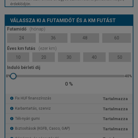
érdeklődjön.
VÁLASSZA KI A FUTAMIDŐT ÉS A KM FUTÁST
Futamidő
(hónap)
24
36
48
60
Éves km futás
(ezer km)
10
20
30
40
50
Induló bérleti díj
0 %
Tartalmazza
Fix HUF finanszírozás
Tartalmazza
Karbantartás, szerviz
Tartalmazza
Téli-nyári gumi
Tartalmazza
Biztosítások (KGFB, Casco, GAP)