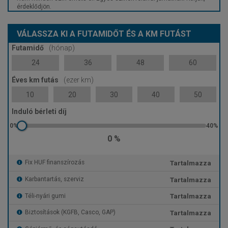
érdeklődjön.
VÁLASSZA KI A FUTAMIDŐT ÉS A KM FUTÁST
Futamidő
(hónap)
24
36
48
60
Éves km futás
(ezer km)
10
20
30
40
50
Induló bérleti díj
0 %
Tartalmazza
Fix HUF finanszírozás
Tartalmazza
Karbantartás, szerviz
Tartalmazza
Téli-nyári gumi
Tartalmazza
Biztosítások (KGFB, Casco, GAP)