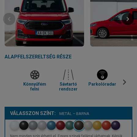
ALAPFELSZERELTSÉG RÉSZE
Könnyűfém
Sávtartó
Parkolóradar
Kl
felni
rendszer
VÁLASSZON SZÍNT:
METÁL – BARNA
Nem minden szín érhető el. Egyes színek felárral járhatnak. Kérjük,