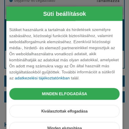
Tartalmazza
Gépjármű- és cégautóadó
Tartalmazza
Európai assistance
Süti beállítások
Bérleti díj:
Sütiket használunk a tartalmak és hirdetések személyre
Hívjon bennünket!
szabásához, közösségi funkciók biztosításához, valamint
weboldalforgalmunk elemzéséhez. Ezenkívül közösségi
Hívjon bennünket!
Induló bérleti díj:
média-, hirdető- és elemező partnereinkkel megosztjuk az
Ön weboldalhasználatra vonatkozó adatait, akik
Hívjon: +36 1 888 0088
kombinálhatják az adatokat más olyan adatokkal, amelyeket
Kérjen visszahívást!
Ön adott meg számukra vagy az Ön által használt más
szolgáltatásokból gyűjtöttek. További információt a sütikről
az
adatkezelési tájékoztatónkban
talál.
EXTRÁK ÉS SZÍNEK
MINDEN ELFOGADÁSA
ALAPFELSZERELTSÉG
Kiválasztottak elfogadása
Hasonló modellek
Minden elutasítása