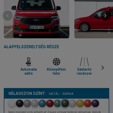
ALAPFELSZERELTSÉG RÉSZE
Automata
Könnyűfém
Sávtartó
Parkol
váltó
felni
rendszer
VÁLASSZON SZÍNT:
METÁL – BARNA
Nem minden szín érhető el. Egyes színek felárral járhatnak. Kérjük,