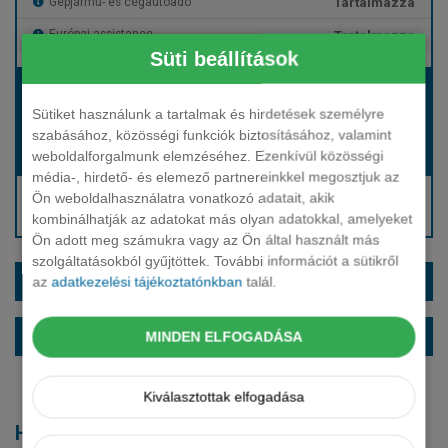
Tartalmazza
Gépjármű- és cégautóadó
Tartalmazza
Európai assistance
Süti beállítások
Bérleti díj:
Hívjon bennünket!
Sütiket használunk a tartalmak és hirdetések személyre
szabásához, közösségi funkciók biztosításához, valamint
weboldalforgalmunk elemzéséhez. Ezenkívül közösségi
Hívjon bennünket!
Induló bérleti díj:
média-, hirdető- és elemező partnereinkkel megosztjuk az
Hívjon: +36 1 888 0088
Ön weboldalhasználatra vonatkozó adatait, akik
kombinálhatják az adatokat más olyan adatokkal, amelyeket
Kérjen visszahívást!
Ön adott meg számukra vagy az Ön által használt más
szolgáltatásokból gyűjtöttek. További információt a sütikről
EXTRÁK ÉS SZÍNEK
az
adatkezelési tájékoztatónkban
talál.
ALAPFELSZERELTSÉG
MINDEN ELFOGADÁSA
Kiválasztottak elfogadása
Hasonló modellek