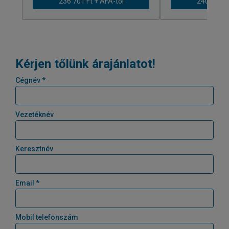
236 701 Ft + ÁFÁ-tól
240 404 Ft
Kérjen tőlünk árajánlatot!
Cégnév *
Vezetéknév
Keresztnév
Email *
Mobil telefonszám