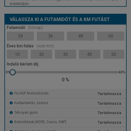
érdeklődjön.
VÁLASSZA KI A FUTAMIDŐT ÉS A KM FUTÁST
Futamidő
(hónap)
24
36
48
60
Éves km futás
(ezer km)
10
20
30
40
50
Induló bérleti díj
0 %
Tartalmazza
Fix HUF finanszírozás
Tartalmazza
Karbantartás, szerviz
Tartalmazza
Téli-nyári gumi
Tartalmazza
Biztosítások (KGFB, Casco, GAP)