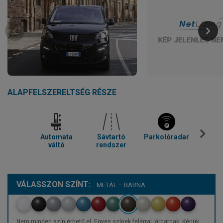
ALAPFELSZERELTSÉG RÉSZE
Automata
Sávtartó
Parkolóradar
Kl
váltó
rendszer
VÁLASSZON SZÍNT:
METÁL – BARNA
Nem minden szín érhető el. Egyes színek felárral járhatnak. Kérjük,