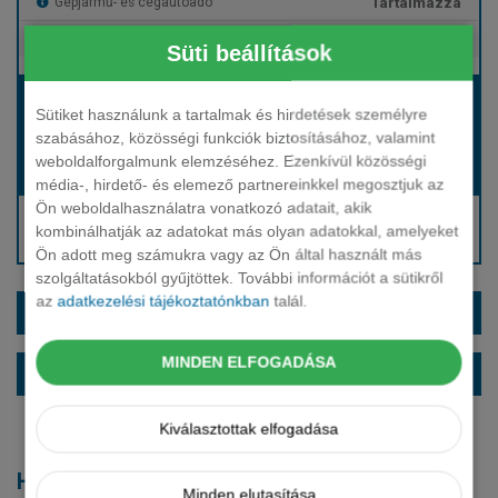
Tartalmazza
Gépjármű- és cégautóadó
Tartalmazza
Európai assistance
Süti beállítások
Bérleti díj:
Sütiket használunk a tartalmak és hirdetések személyre
Hívjon bennünket!
szabásához, közösségi funkciók biztosításához, valamint
weboldalforgalmunk elemzéséhez. Ezenkívül közösségi
Hívjon bennünket!
Induló bérleti díj:
média-, hirdető- és elemező partnereinkkel megosztjuk az
Ön weboldalhasználatra vonatkozó adatait, akik
Hívjon: +36 1 888 0088
kombinálhatják az adatokat más olyan adatokkal, amelyeket
Kérjen visszahívást!
Ön adott meg számukra vagy az Ön által használt más
szolgáltatásokból gyűjtöttek. További információt a sütikről
az
adatkezelési tájékoztatónkban
talál.
EXTRÁK ÉS SZÍNEK
MINDEN ELFOGADÁSA
ALAPFELSZERELTSÉG
Kiválasztottak elfogadása
Hasonló modellek
Minden elutasítása