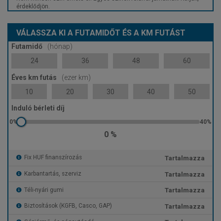
érdeklődjön.
VÁLASSZA KI A FUTAMIDŐT ÉS A KM FUTÁST
Futamidő
(hónap)
24
36
48
60
Éves km futás
(ezer km)
10
20
30
40
50
Induló bérleti díj
0 %
Tartalmazza
Fix HUF finanszírozás
Tartalmazza
Karbantartás, szerviz
Tartalmazza
Téli-nyári gumi
Tartalmazza
Biztosítások (KGFB, Casco, GAP)