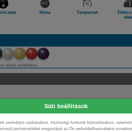
olóradar
Klíma
Tempomat
Elektr
abl
ak. Kérjük, érdeklődjön.
Süti beállítások
ések személyre szabásához, közösségi funkciók biztosításához, valami
elemező partnereinkkel megosztjuk az Ön weboldalhasználatra vonatkozó