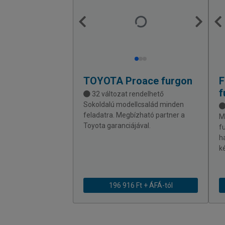
TOYOTA
Proace furgon
f
32 változat rendelhető
Sokoldalú modellcsalád minden
feladatra. Megbízható partner a
M
Toyota garanciájával.
f
h
k
196 916 Ft + ÁFÁ-tól