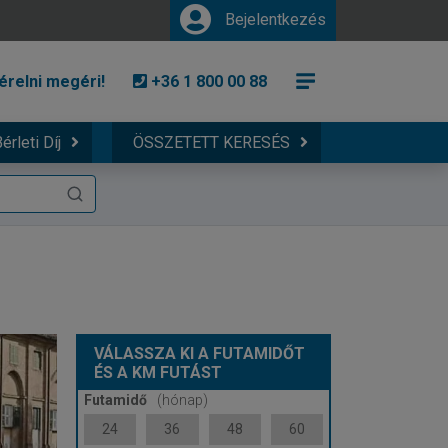
Bejelentkezés
érelni megéri!
+36 1 800 00 88
érleti Díj
ÖSSZETETT KERESÉS
VÁLASSZA KI A FUTAMIDŐT
ÉS A KM FUTÁST
Futamidő
(hónap)
24
36
48
60