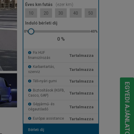
Éves km futás
(ezer km)
10
20
30
40
50
Induló bérleti díj
0 %
Fix HUF
Tartalmazza
finanszírozás
Karbantartás,
Tartalmazza
szerviz
Tartalmazza
Téli-nyári gumi
EGYEDI AJÁNLATOT KÉREK
Biztosítások (KGFB,
Tartalmazza
Casco, GAP)
Gépjármű- és
Tartalmazza
cégautóadó
Tartalmazza
Európai assistance
Bérleti díj: