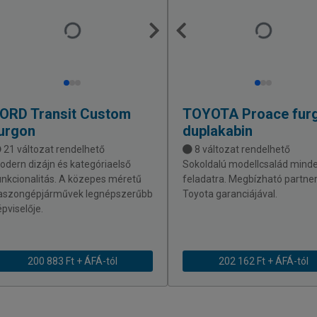
FORD
Transit Custom
TOYOTA
Proace fur
urgon
duplakabin
21 változat rendelhető
8 változat rendelhető
odern dizájn és kategóriaelső
Sokoldalú modellcsalád mind
unkcionalitás. A közepes méretű
feladatra. Megbízható partner
aszongépjárművek legnépszerűbb
Toyota garanciájával.
épviselője.
200 883 Ft + ÁFÁ-tól
202 162 Ft + ÁFÁ-tól