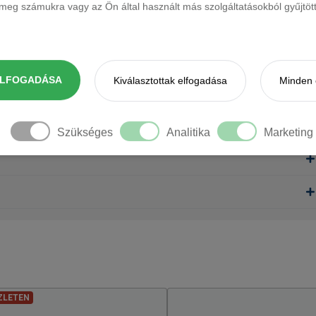
eg számukra vagy az Ön által használt más szolgáltatásokból gyűjtötte
ELFOGADÁSA
Kiválasztottak elfogadása
Minden 
Szükséges
Analitika
Marketing
ZLETEN