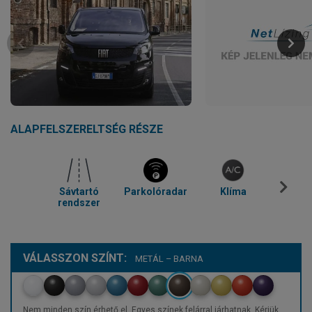
ALAPFELSZERELTSÉG RÉSZE
Sávtartó
Parkolóradar
Klíma
Temp
rendszer
VÁLASSZON SZÍNT:
METÁL – BARNA
Nem minden szín érhető el. Egyes színek felárral járhatnak. Kérjük,