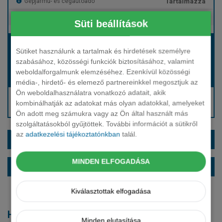
Tartalmazza
Gépjármű- és cégautóadó
Tartalmazza
Európai assistance
Süti beállítások
Bérleti díj:
Sütiket használunk a tartalmak és hirdetések személyre
Hívjon bennünket!
szabásához, közösségi funkciók biztosításához, valamint
weboldalforgalmunk elemzéséhez. Ezenkívül közösségi
Hívjon bennünket!
Induló bérleti díj:
média-, hirdető- és elemező partnereinkkel megosztjuk az
Ön weboldalhasználatra vonatkozó adatait, akik
Hívjon: +36 1 888 0088
kombinálhatják az adatokat más olyan adatokkal, amelyeket
Kérjen visszahívást!
Ön adott meg számukra vagy az Ön által használt más
szolgáltatásokból gyűjtöttek. További információt a sütikről
az
adatkezelési tájékoztatónkban
talál.
EXTRÁK ÉS SZÍNEK
MINDEN ELFOGADÁSA
ALAPFELSZERELTSÉG
Kiválasztottak elfogadása
Hasonló modellek
Minden elutasítása