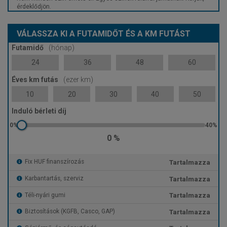
érdeklődjön.
VÁLASSZA KI A FUTAMIDŐT ÉS A KM FUTÁST
Futamidő
(hónap)
24
36
48
60
Éves km futás
(ezer km)
10
20
30
40
50
Induló bérleti díj
0 %
Tartalmazza
Fix HUF finanszírozás
Tartalmazza
Karbantartás, szerviz
Tartalmazza
Téli-nyári gumi
Tartalmazza
Biztosítások (KGFB, Casco, GAP)