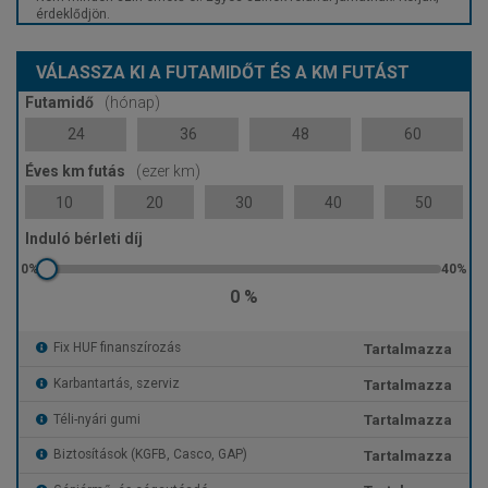
érdeklődjön.
VÁLASSZA KI A FUTAMIDŐT ÉS A KM FUTÁST
Futamidő
(hónap)
24
36
48
60
Éves km futás
(ezer km)
10
20
30
40
50
Induló bérleti díj
0 %
Tartalmazza
Fix HUF finanszírozás
Tartalmazza
Karbantartás, szerviz
Tartalmazza
Téli-nyári gumi
Tartalmazza
Biztosítások (KGFB, Casco, GAP)