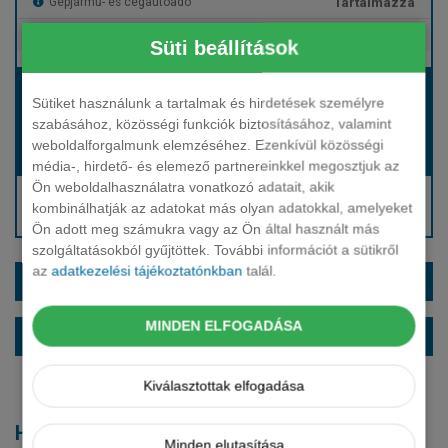
Tartalmazza
Gépjármű- és cégautóadó
Tartalmazza
Európai assistance
Süti beállítások
Bérleti díj:
Sütiket használunk a tartalmak és hirdetések személyre
Hívjon bennünket!
szabásához, közösségi funkciók biztosításához, valamint
weboldalforgalmunk elemzéséhez. Ezenkívül közösségi
Hívjon bennünket!
Induló bérleti díj:
média-, hirdető- és elemező partnereinkkel megosztjuk az
Ön weboldalhasználatra vonatkozó adatait, akik
Hívjon: +36 1 888 0088
kombinálhatják az adatokat más olyan adatokkal, amelyeket
Kérjen visszahívást!
Ön adott meg számukra vagy az Ön által használt más
szolgáltatásokból gyűjtöttek. További információt a sütikről
az
adatkezelési tájékoztatónkban
talál.
EXTRÁK ÉS SZÍNEK
MINDEN ELFOGADÁSA
ALAPFELSZERELTSÉG
Kiválasztottak elfogadása
Hasonló modellek
Minden elutasítása