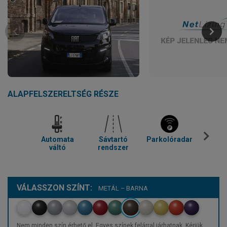
ALAPFELSZERELTSÉG RÉSZE
Automata
Sávtartó
Parkolóradar
Kl
váltó
rendszer
VÁLASSZON SZÍNT:
METÁL – BARNA
Nem minden szín érhető el. Egyes színek felárral járhatnak. Kérjük,