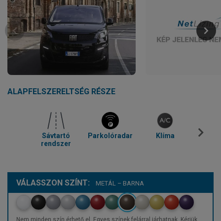
ALAPFELSZERELTSÉG RÉSZE
Sávtartó
Parkolóradar
Klíma
Temp
rendszer
VÁLASSZON SZÍNT:
METÁL – BARNA
Nem minden szín érhető el. Egyes színek felárral járhatnak. Kérjük,