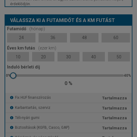
érdeklődjön.
VÁLASSZA KI A FUTAMIDŐT ÉS A KM FUTÁST
Futamidő
(hónap)
24
36
48
60
Éves km futás
(ezer km)
10
20
30
40
50
Induló bérleti díj
0 %
Tartalmazza
Fix HUF finanszírozás
Tartalmazza
Karbantartás, szerviz
Tartalmazza
Téli-nyári gumi
Tartalmazza
Biztosítások (KGFB, Casco, GAP)