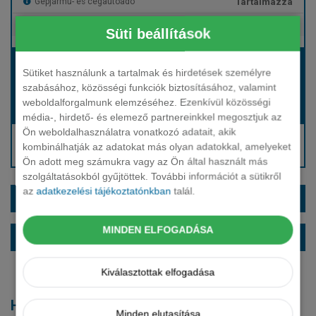
Tartalmazza
Gépjármű- és cégautóadó
Tartalmazza
Európai assistance
Süti beállítások
Bérleti díj:
Sütiket használunk a tartalmak és hirdetések személyre
Hívjon bennünket!
szabásához, közösségi funkciók biztosításához, valamint
weboldalforgalmunk elemzéséhez. Ezenkívül közösségi
Hívjon bennünket!
Induló bérleti díj:
média-, hirdető- és elemező partnereinkkel megosztjuk az
Ön weboldalhasználatra vonatkozó adatait, akik
Hívjon: +36 1 888 0088
kombinálhatják az adatokat más olyan adatokkal, amelyeket
Kérjen visszahívást!
Ön adott meg számukra vagy az Ön által használt más
szolgáltatásokból gyűjtöttek. További információt a sütikről
az
adatkezelési tájékoztatónkban
talál.
EXTRÁK ÉS SZÍNEK
MINDEN ELFOGADÁSA
ALAPFELSZERELTSÉG
Kiválasztottak elfogadása
Hasonló modellek
Minden elutasítása