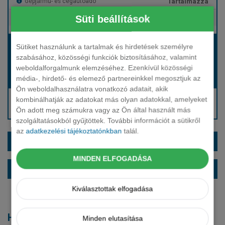
Tartalmazza
Gépjármű- és cégautóadó
Süti beállítások
Tartalmazza
Európai assistance
Bérleti díj:
Sütiket használunk a tartalmak és hirdetések személyre
Hívjon bennünket!
szabásához, közösségi funkciók biztosításához, valamint
weboldalforgalmunk elemzéséhez. Ezenkívül közösségi
média-, hirdető- és elemező partnereinkkel megosztjuk az
Hívjon bennünket!
Induló bérleti díj:
Ön weboldalhasználatra vonatkozó adatait, akik
Hívjon: +36 1 888 0088
kombinálhatják az adatokat más olyan adatokkal, amelyeket
Ön adott meg számukra vagy az Ön által használt más
Kérjen visszahívást!
szolgáltatásokból gyűjtöttek. További információt a sütikről
az
adatkezelési tájékoztatónkban
talál.
EXTRÁK ÉS SZÍNEK
MINDEN ELFOGADÁSA
ALAPFELSZERELTSÉG
Kiválasztottak elfogadása
Hasonló modellek
Minden elutasítása