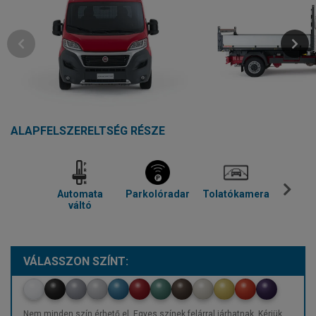
ALAPFELSZERELTSÉG RÉSZE
Automata
Parkolóradar
Tolatókamera
Kl
váltó
VÁLASSZON SZÍNT:
Nem minden szín érhető el. Egyes színek felárral járhatnak. Kérjük,