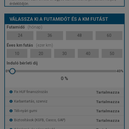
érdeklődjön.
VÁLASSZA KI A FUTAMIDŐT ÉS A KM FUTÁST
Futamidő
(hónap)
24
36
48
60
Éves km futás
(ezer km)
10
20
30
40
50
Induló bérleti díj
0 %
Tartalmazza
Fix HUF finanszírozás
Tartalmazza
Karbantartás, szerviz
Tartalmazza
Téli-nyári gumi
Tartalmazza
Biztosítások (KGFB, Casco, GAP)