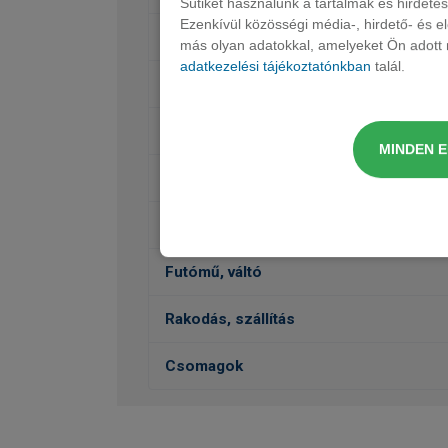
Sütiket használunk a tartalmak és hirdet
Ezenkívül közösségi média-, hirdető- és 
Audió, Kommunikáció, Navigáció
más olyan adatokkal, amelyeket Ön adott m
adatkezelési tájékoztatónkban
talál.
Belső felszereltség
Védelem
MINDEN 
Külső felszereltség
Vezetéstámogatás, Biztonság
Futómű, váltó
Rakodás, szállítás
Csomagok