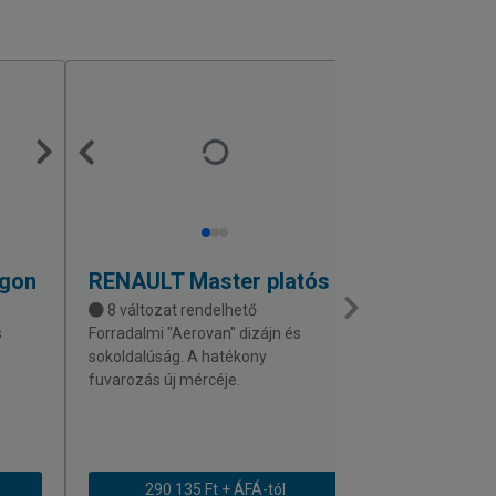
rgon
RENAULT
Master platós
FORD
Trans
8 változat rendelhető
8 változat r
s
Forradalmi "Aerovan" dizájn és
Megnyerő külső
sokoldalúság. A hatékony
furgon, aminek
fuvarozás új mércéje.
m3) hossza (ak
és magassága i
290 135 Ft + ÁFÁ-tól
311 564