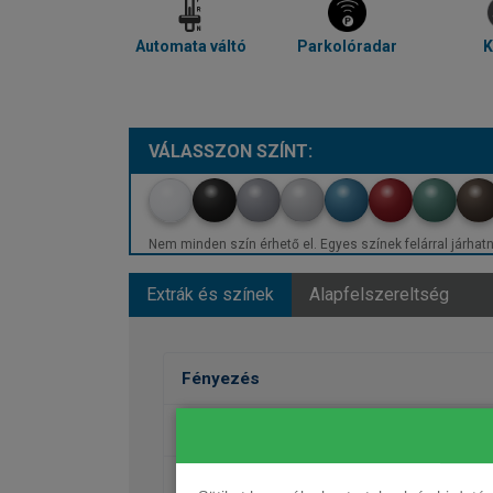
Automata váltó
Parkolóradar
K
VÁLASSZON SZÍNT:
Nem minden szín érhető el. Egyes színek felárral járhatn
Extrák és színek
Alapfelszereltség
Fényezés
Kerekek
Ülések, kárpit, dekor