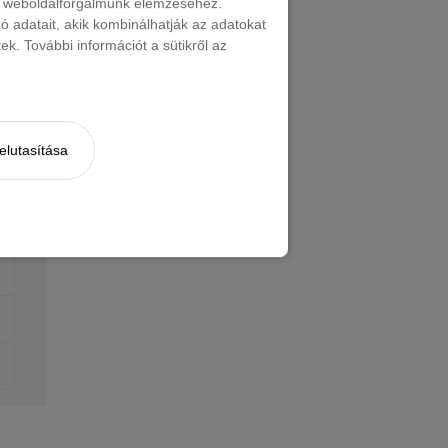
nt weboldalforgalmunk elemzéséhez.
 adatait, akik kombinálhatják az adatokat
k. További információt a sütikről az
elutasítása