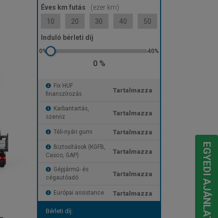
Éves km futás
(ezer km)
10
20
30
40
50
Induló bérleti díj
0 %
Fix HUF
Tartalmazza
finanszírozás
Karbantartás,
Tartalmazza
szerviz
Tartalmazza
Téli-nyári gumi
EGYEDI AJÁNLATOT KÉREK
Biztosítások (KGFB,
Tartalmazza
Casco, GAP)
Gépjármű- és
Tartalmazza
cégautóadó
Tartalmazza
Európai assistance
Bérleti díj: