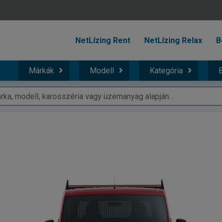
NetLízing Rent
NetLízing Relax
B
Márkák
Modell
Kategória
B