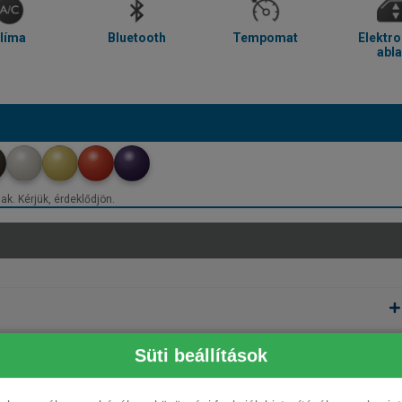
líma
Bluetooth
Tempomat
Elektr
abl
ak. Kérjük, érdeklődjön.
Süti beállítások