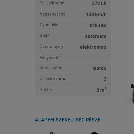
Teljesítmény
272 LE
Végsebesség
130 km/h
Gyorsulás
n/a sec
Váltó
automata
Üzemanyag
elektromos
Fogyasztás
Karosszéria
platós
Ülések száma
3
3
Raktér
0 m
ALAPFELSZERELTSÉG RÉSZE