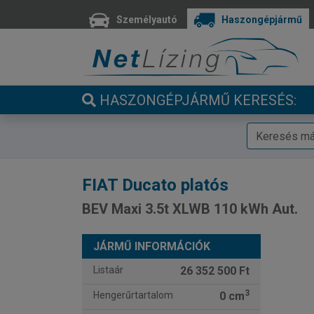
Személyautó
Haszongépjármű
HASZONGÉPJÁRMŰ KERESÉS:
FIAT
Ducato platós
BEV Maxi 3.5t XLWB 110 kWh Aut.
JÁRMŰ INFORMÁCIÓK
Listaár
26 352 500 Ft
3
Hengerűrtartalom
0 cm