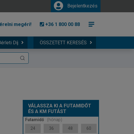
Bejelentkezés
érelni megéri!
+36 1 800 00 88
érleti Díj
ÖSSZETETT KERESÉS
VÁLASSZA KI A FUTAMIDŐT
ÉS A KM FUTÁST
Futamidő
(hónap)
24
36
48
60