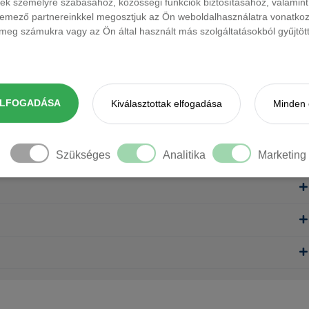
ések személyre szabásához, közösségi funkciók biztosításához, valami
elemező partnereinkkel megosztjuk az Ön weboldalhasználatra vonatkozó
eg számukra vagy az Ön által használt más szolgáltatásokból gyűjtötte
ELFOGADÁSA
Kiválasztottak elfogadása
Minden 
Szükséges
Analitika
Marketing