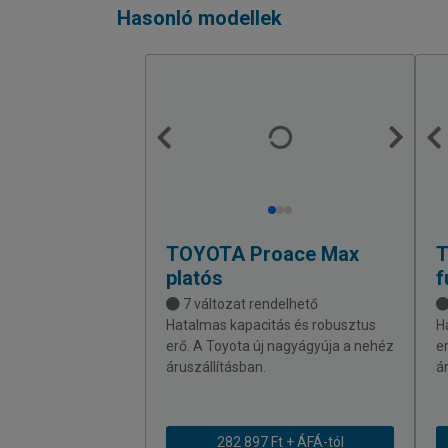
Hasonló modellek
TOYOTA
Proace Max
platós
f
7 változat rendelhető
Hatalmas kapacitás és robusztus
H
erő. A Toyota új nagyágyúja a nehéz
e
áruszállításban.
á
282 897 Ft + ÁFÁ-tól