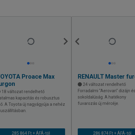
TOYOTA
Proace Max
RENAULT
Master fu
urgon
24 változat rendelhető
Forradalmi "Aerovan" dizájn é
18 változat rendelhető
sokoldalúság. A hatékony
atalmas kapacitás és robusztus
fuvarozás új mércéje.
rő. A Toyota új nagyágyúja a nehéz
ruszállításban.
285 864 Ft + ÁFÁ-tól
286 874 Ft + ÁFÁ-tól