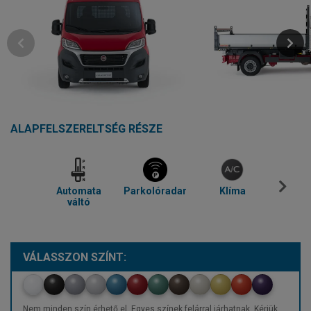
ALAPFELSZERELTSÉG RÉSZE
Automata
Parkolóradar
Klíma
Blue
váltó
VÁLASSZON SZÍNT:
Nem minden szín érhető el. Egyes színek felárral járhatnak. Kérjük,