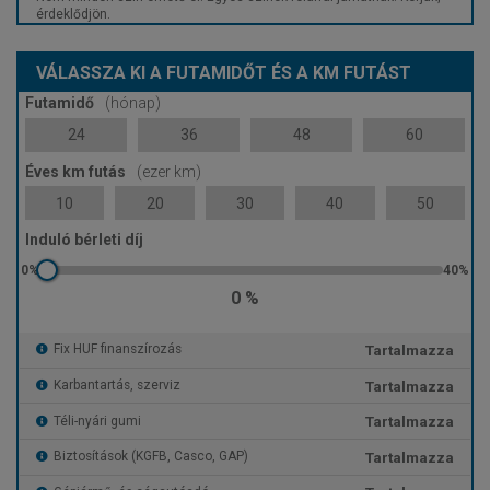
érdeklődjön.
VÁLASSZA KI A FUTAMIDŐT ÉS A KM FUTÁST
Futamidő
(hónap)
24
36
48
60
Éves km futás
(ezer km)
10
20
30
40
50
Induló bérleti díj
0 %
Tartalmazza
Fix HUF finanszírozás
Tartalmazza
Karbantartás, szerviz
Tartalmazza
Téli-nyári gumi
Tartalmazza
Biztosítások (KGFB, Casco, GAP)