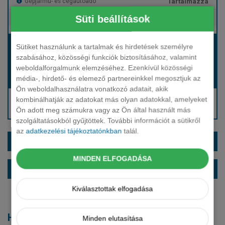
Tartalmazza
Gépjármű- és cégautóadó
Süti beállítások
Tartalmazza
Európai assistance
Bérleti díj:
Sütiket használunk a tartalmak és hirdetések személyre
Hívjon bennünket!
szabásához, közösségi funkciók biztosításához, valamint
weboldalforgalmunk elemzéséhez. Ezenkívül közösségi
média-, hirdető- és elemező partnereinkkel megosztjuk az
Hívjon bennünket!
Induló bérleti díj:
Ön weboldalhasználatra vonatkozó adatait, akik
Hívjon: +36 1 888 0088
kombinálhatják az adatokat más olyan adatokkal, amelyeket
Ön adott meg számukra vagy az Ön által használt más
Kérjen visszahívást!
szolgáltatásokból gyűjtöttek. További információt a sütikről
az
adatkezelési tájékoztatónkban
talál.
EXTRÁK ÉS SZÍNEK
MINDEN ELFOGADÁSA
ALAPFELSZERELTSÉG
Kiválasztottak elfogadása
Hasonló modellek
Minden elutasítása