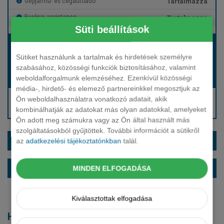
Tartalmazza
Gépjármű- és cégautóadó
Tartalmazza
Európai assistance
Süti beállítások
Bérleti díj:
Hívjon bennünket!
Sütiket használunk a tartalmak és hirdetések személyre
szabásához, közösségi funkciók biztosításához, valamint
weboldalforgalmunk elemzéséhez. Ezenkívül közösségi
Hívjon bennünket!
Induló bérleti díj:
média-, hirdető- és elemező partnereinkkel megosztjuk az
Hívjon: +36 1 888 0088
Ön weboldalhasználatra vonatkozó adatait, akik
kombinálhatják az adatokat más olyan adatokkal, amelyeket
Kérjen visszahívást!
Ön adott meg számukra vagy az Ön által használt más
szolgáltatásokból gyűjtöttek. További információt a sütikről
EXTRÁK ÉS SZÍNEK
az
adatkezelési tájékoztatónkban
talál.
ALAPFELSZERELTSÉG
MINDEN ELFOGADÁSA
Kiválasztottak elfogadása
Hasonló modellek