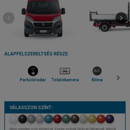
ALAPFELSZERELTSÉG RÉSZE
Parkolóradar
Tolatókamera
Klíma
Blue
VÁLASSZON SZÍNT:
Nem minden szín érhető el. Egyes színek felárral járhatnak. Kérjük,