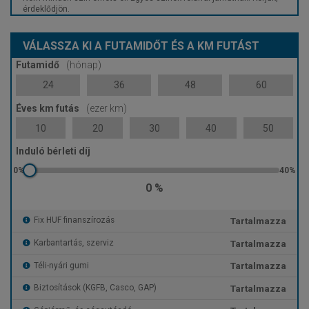
érdeklődjön.
VÁLASSZA KI A FUTAMIDŐT ÉS A KM FUTÁST
Futamidő
(hónap)
24
36
48
60
Éves km futás
(ezer km)
10
20
30
40
50
Induló bérleti díj
0 %
Tartalmazza
Fix HUF finanszírozás
Tartalmazza
Karbantartás, szerviz
Tartalmazza
Téli-nyári gumi
Tartalmazza
Biztosítások (KGFB, Casco, GAP)