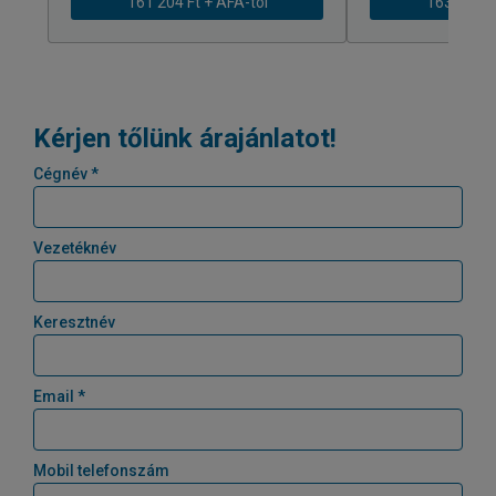
161 204 Ft + ÁFÁ-tól
163 239 Ft
Kérjen tőlünk árajánlatot!
Cégnév *
Vezetéknév
Keresztnév
Email *
Mobil telefonszám