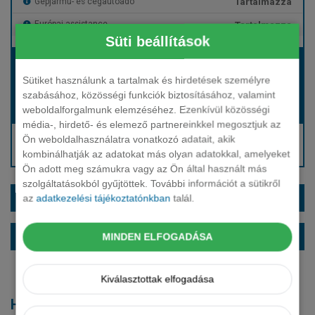
Tartalmazza
Gépjármű- és cégautóadó
Tartalmazza
Európai assistance
Süti beállítások
Bérleti díj:
Hívjon bennünket!
Sütiket használunk a tartalmak és hirdetések személyre
szabásához, közösségi funkciók biztosításához, valamint
weboldalforgalmunk elemzéséhez. Ezenkívül közösségi
Hívjon bennünket!
Induló bérleti díj:
média-, hirdető- és elemező partnereinkkel megosztjuk az
Hívjon: +36 1 888 0088
Ön weboldalhasználatra vonatkozó adatait, akik
kombinálhatják az adatokat más olyan adatokkal, amelyeket
Kérjen visszahívást!
Ön adott meg számukra vagy az Ön által használt más
szolgáltatásokból gyűjtöttek. További információt a sütikről
EXTRÁK ÉS SZÍNEK
az
adatkezelési tájékoztatónkban
talál.
ALAPFELSZERELTSÉG
MINDEN ELFOGADÁSA
Kiválasztottak elfogadása
Hasonló modellek