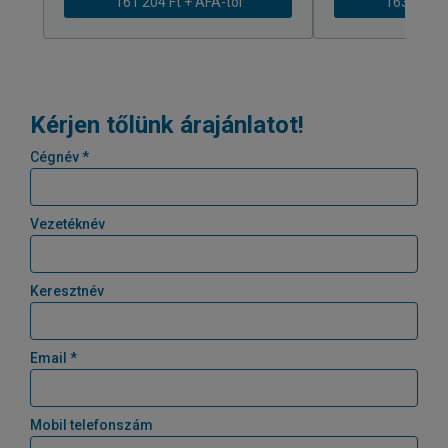
161 204 Ft + ÁFÁ-tól
163 239 Ft
Kérjen tőlünk árajánlatot!
Cégnév *
Vezetéknév
Keresztnév
Email *
Mobil telefonszám