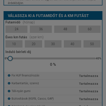
érdeklődjön.
VÁLASSZA KI A FUTAMIDŐT ÉS A KM FUTÁST
Futamidő
(hónap)
24
36
48
60
Éves km futás
(ezer km)
10
20
30
40
50
Induló bérleti díj
0 %
Tartalmazza
Fix HUF finanszírozás
Tartalmazza
Karbantartás, szerviz
Tartalmazza
Téli-nyári gumi
Tartalmazza
Biztosítások (KGFB, Casco, GAP)