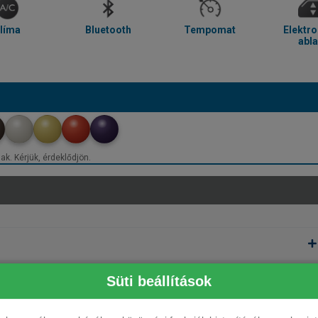
líma
Bluetooth
Tempomat
Elektr
abl
ak. Kérjük, érdeklődjön.
Süti beállítások