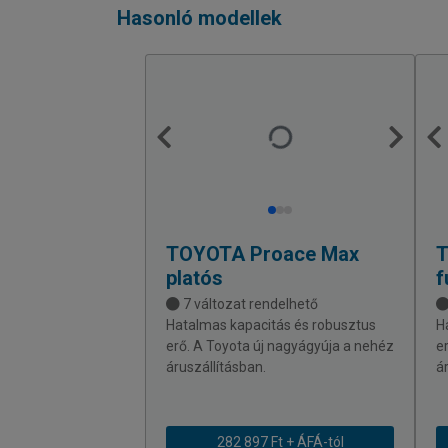
Hasonló modellek
TOYOTA
Proace Max
platós
f
7 változat rendelhető
Hatalmas kapacitás és robusztus
H
erő. A Toyota új nagyágyúja a nehéz
e
áruszállításban.
á
282 897 Ft + ÁFÁ-tól