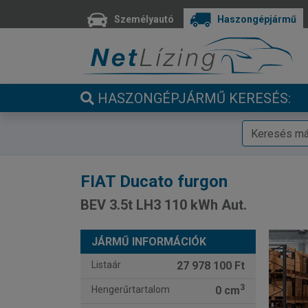
Személyautó
Haszongépjármű
HASZONGÉPJÁRMŰ KERESÉS:
FIAT
Ducato furgon
BEV 3.5t LH3 110 kWh Aut.
JÁRMŰ INFORMÁCIÓK
Listaár
27 978 100 Ft
3
Hengerűrtartalom
0 cm