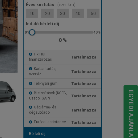
Éves km futás
(ezer km)
10
20
30
40
50
Induló bérleti díj
0 %
Fix HUF
Tartalmazza
finanszírozás
Karbantartás,
Tartalmazza
szerviz
Tartalmazza
Téli-nyári gumi
EGYEDI AJÁNLATOT KÉREK
Biztosítások (KGFB,
Tartalmazza
Casco, GAP)
Gépjármű- és
Tartalmazza
cégautóadó
Tartalmazza
Európai assistance
Bérleti díj: