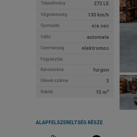
Teljesítmény
272 LE
Végsebesség
130 km/h
Gyorsulás
n/a sec
Váltó
automata
Üzemanyag
elektromos
Fogyasztás
Karosszéria
furgon
Ülések száma
3
3
Raktér
15 m
ALAPFELSZERELTSÉG RÉSZE