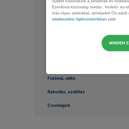
Sütiket használunk a tartalmak és hirdet
Ezenkívül közösségi média-, hirdető- és 
Audió, Kommunikáció, Navigáció
más olyan adatokkal, amelyeket Ön adott m
adatkezelési tájékoztatónkban
talál.
Belső felszereltség
Védelem
MINDEN 
Külső felszereltség
Vezetéstámogatás, Biztonság
Futómű, váltó
Rakodás, szállítás
Csomagok