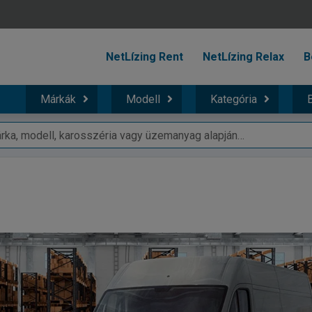
NetLízing Rent
NetLízing Relax
B
Márkák
Modell
Kategória
B