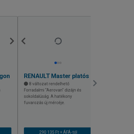
rgon
RENAULT
Master platós
FORD
Trans
8 változat rendelhető
8 változat r
s
Forradalmi "Aerovan" dizájn és
Megnyerő külső
sokoldalúság. A hatékony
furgon, aminek
fuvarozás új mércéje.
m3) hossza (ak
és magassága i
290 135 Ft + ÁFÁ-tól
311 564