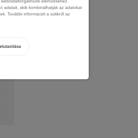
nt weboldalforgalmunk elemzéséhez.
 adatait, akik kombinálhatják az adatokat
k. További információt a sütikről az
elutasítása