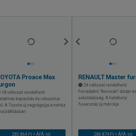
TOYOTA
Proace Max
RENAULT
Master fu
urgon
24 változat rendelhető
Forradalmi "Aerovan" dizájn é
18 változat rendelhető
sokoldalúság. A hatékony
atalmas kapacitás és robusztus
fuvarozás új mércéje.
rő. A Toyota új nagyágyúja a nehéz
ruszállításban.
285 864 Ft + ÁFÁ-tól
286 874 Ft + ÁFÁ-tól