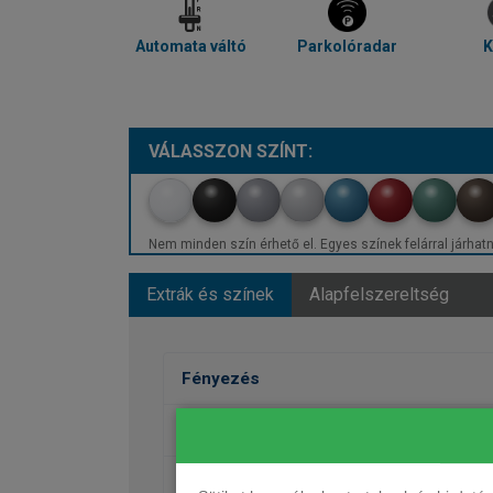
Automata váltó
Parkolóradar
K
VÁLASSZON SZÍNT:
Nem minden szín érhető el. Egyes színek felárral járhatn
Extrák és színek
Alapfelszereltség
Fényezés
Kerekek
Ülések, kárpit, dekor