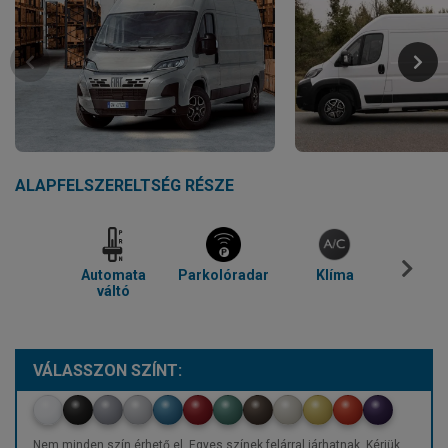
ALAPFELSZERELTSÉG RÉSZE
Automata
Parkolóradar
Klíma
Blue
váltó
VÁLASSZON SZÍNT:
Nem minden szín érhető el. Egyes színek felárral járhatnak. Kérjük,