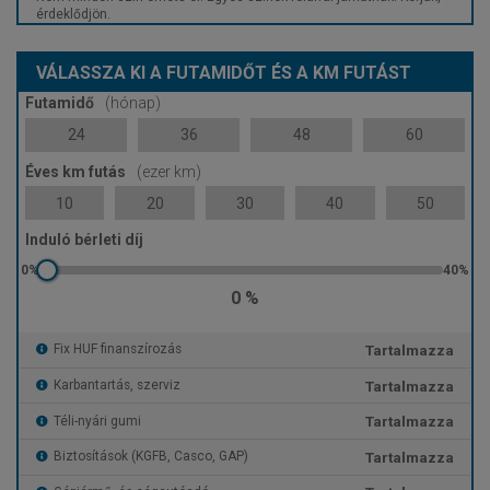
érdeklődjön.
VÁLASSZA KI A FUTAMIDŐT ÉS A KM FUTÁST
Futamidő
(hónap)
24
36
48
60
Éves km futás
(ezer km)
10
20
30
40
50
Induló bérleti díj
0 %
Tartalmazza
Fix HUF finanszírozás
Tartalmazza
Karbantartás, szerviz
Tartalmazza
Téli-nyári gumi
Tartalmazza
Biztosítások (KGFB, Casco, GAP)