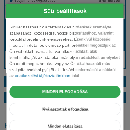
Tartalmazza
Gépjármű- és cégautóadó
Süti beállítások
Tartalmazza
Európai assistance
Bérleti díj:
Sütiket használunk a tartalmak és hirdetések személyre
Hívjon bennünket!
szabásához, közösségi funkciók biztosításához, valamint
weboldalforgalmunk elemzéséhez. Ezenkívül közösségi
média-, hirdető- és elemező partnereinkkel megosztjuk az
Hívjon bennünket!
Induló bérleti díj:
Ön weboldalhasználatra vonatkozó adatait, akik
Hívjon: +36 1 888 0088
kombinálhatják az adatokat más olyan adatokkal, amelyeket
Ön adott meg számukra vagy az Ön által használt más
Kérjen visszahívást!
szolgáltatásokból gyűjtöttek. További információt a sütikről
az
adatkezelési tájékoztatónkban
talál.
EXTRÁK ÉS SZÍNEK
MINDEN ELFOGADÁSA
ALAPFELSZERELTSÉG
Kiválasztottak elfogadása
Hasonló modellek
Minden elutasítása