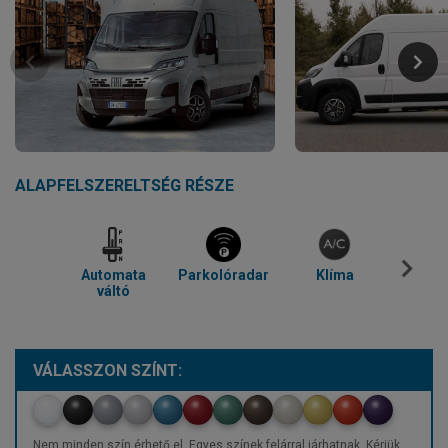
ALAPFELSZERELTSÉG RÉSZE
Automata
Parkolóradar
Klíma
Blue
váltó
VÁLASSZON SZÍNT:
Nem minden szín érhető el. Egyes színek felárral járhatnak. Kérjük,