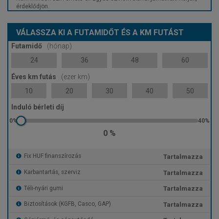
érdeklődjön.
VÁLASSZA KI A FUTAMIDŐT ÉS A KM FUTÁST
Futamidő
(hónap)
24
36
48
60
Éves km futás
(ezer km)
10
20
30
40
50
Induló bérleti díj
0 %
Tartalmazza
Fix HUF finanszírozás
Tartalmazza
Karbantartás, szerviz
Tartalmazza
Téli-nyári gumi
Tartalmazza
Biztosítások (KGFB, Casco, GAP)