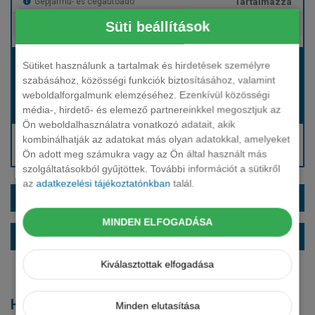
Tartalmazza
Gépjármű- és cégautóadó
Süti beállítások
Tartalmazza
Európai assistance
Bérleti díj:
Sütiket használunk a tartalmak és hirdetések személyre
Hívjon bennünket!
szabásához, közösségi funkciók biztosításához, valamint
weboldalforgalmunk elemzéséhez. Ezenkívül közösségi
média-, hirdető- és elemező partnereinkkel megosztjuk az
Hívjon bennünket!
Induló bérleti díj:
Ön weboldalhasználatra vonatkozó adatait, akik
Hívjon: +36 1 888 0088
kombinálhatják az adatokat más olyan adatokkal, amelyeket
Ön adott meg számukra vagy az Ön által használt más
Kérjen visszahívást!
szolgáltatásokból gyűjtöttek. További információt a sütikről
az
adatkezelési tájékoztatónkban
talál.
EXTRÁK ÉS SZÍNEK
MINDEN ELFOGADÁSA
ALAPFELSZERELTSÉG
Kiválasztottak elfogadása
Hasonló modellek
Minden elutasítása