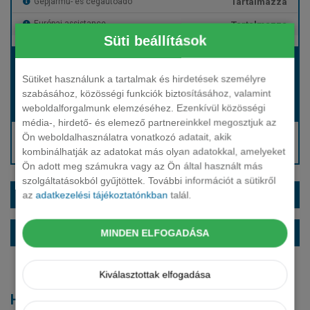
Tartalmazza
Gépjármű- és cégautóadó
Tartalmazza
Európai assistance
Süti beállítások
Bérleti díj:
Hívjon bennünket!
Sütiket használunk a tartalmak és hirdetések személyre
szabásához, közösségi funkciók biztosításához, valamint
weboldalforgalmunk elemzéséhez. Ezenkívül közösségi
Hívjon bennünket!
Induló bérleti díj:
média-, hirdető- és elemező partnereinkkel megosztjuk az
Hívjon: +36 1 888 0088
Ön weboldalhasználatra vonatkozó adatait, akik
kombinálhatják az adatokat más olyan adatokkal, amelyeket
Kérjen visszahívást!
Ön adott meg számukra vagy az Ön által használt más
szolgáltatásokból gyűjtöttek. További információt a sütikről
EXTRÁK ÉS SZÍNEK
az
adatkezelési tájékoztatónkban
talál.
ALAPFELSZERELTSÉG
MINDEN ELFOGADÁSA
Kiválasztottak elfogadása
Hasonló modellek