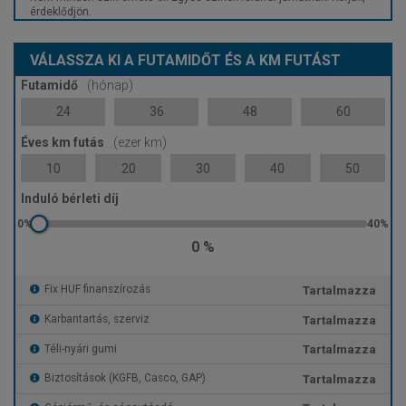
érdeklődjön.
VÁLASSZA KI A FUTAMIDŐT ÉS A KM FUTÁST
Futamidő
(hónap)
24
36
48
60
Éves km futás
(ezer km)
10
20
30
40
50
Induló bérleti díj
0 %
Tartalmazza
Fix HUF finanszírozás
Tartalmazza
Karbantartás, szerviz
Tartalmazza
Téli-nyári gumi
Tartalmazza
Biztosítások (KGFB, Casco, GAP)