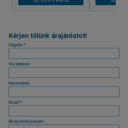
161 204 Ft + ÁFÁ-tól
163 239 Ft
Kérjen tőlünk árajánlatot!
Cégnév *
Vezetéknév
Keresztnév
Email *
Mobil telefonszám