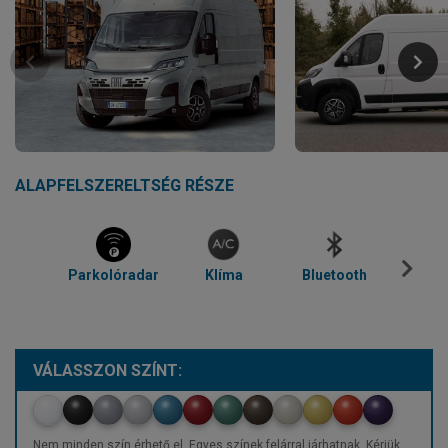
ALAPFELSZERELTSÉG RÉSZE
Parkolóradar
Klíma
Bluetooth
Temp
VÁLASSZON SZÍNT:
Nem minden szín érhető el. Egyes színek felárral járhatnak. Kérjük,