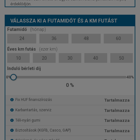
érdeklődjön.
VÁLASSZA KI A FUTAMIDŐT ÉS A KM FUTÁST
Futamidő
(hónap)
24
36
48
60
Éves km futás
(ezer km)
10
20
30
40
50
Induló bérleti díj
0 %
Tartalmazza
Fix HUF finanszírozás
Tartalmazza
Karbantartás, szerviz
Tartalmazza
Téli-nyári gumi
Tartalmazza
Biztosítások (KGFB, Casco, GAP)