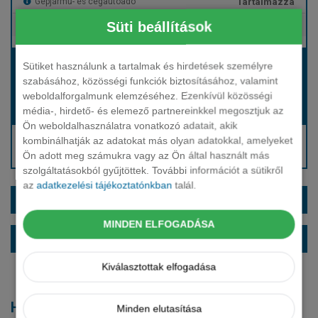
Tartalmazza
Gépjármű- és cégautóadó
Süti beállítások
Tartalmazza
Európai assistance
Bérleti díj:
Sütiket használunk a tartalmak és hirdetések személyre
Hívjon bennünket!
szabásához, közösségi funkciók biztosításához, valamint
weboldalforgalmunk elemzéséhez. Ezenkívül közösségi
média-, hirdető- és elemező partnereinkkel megosztjuk az
Hívjon bennünket!
Induló bérleti díj:
Ön weboldalhasználatra vonatkozó adatait, akik
Hívjon: +36 1 888 0088
kombinálhatják az adatokat más olyan adatokkal, amelyeket
Ön adott meg számukra vagy az Ön által használt más
Kérjen visszahívást!
szolgáltatásokból gyűjtöttek. További információt a sütikről
az
adatkezelési tájékoztatónkban
talál.
EXTRÁK ÉS SZÍNEK
MINDEN ELFOGADÁSA
ALAPFELSZERELTSÉG
Kiválasztottak elfogadása
Hasonló modellek
Minden elutasítása