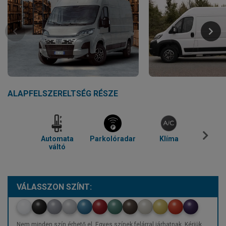
ALAPFELSZERELTSÉG RÉSZE
Automata
Parkolóradar
Klíma
Blue
váltó
VÁLASSZON SZÍNT:
Nem minden szín érhető el. Egyes színek felárral járhatnak. Kérjük,