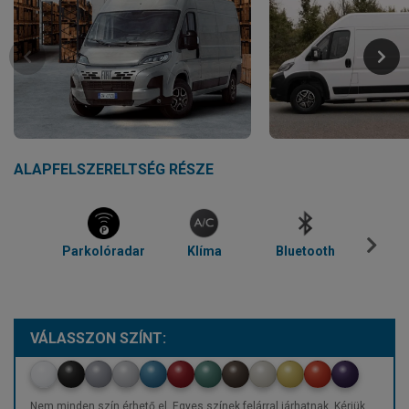
ALAPFELSZERELTSÉG RÉSZE
Parkolóradar
Klíma
Bluetooth
Temp
VÁLASSZON SZÍNT:
Nem minden szín érhető el. Egyes színek felárral járhatnak. Kérjük,