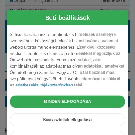
Tartalmazza
Gépjármű- és cégautóadó
Tartalmazza
Európai assistance
Süti beállítások
Bérleti díj:
Hívjon bennünket!
Sütiket használunk a tartalmak és hirdetések személyre
szabásához, közösségi funkciók biztosításához, valamint
weboldalforgalmunk elemzéséhez. Ezenkívül közösségi
Hívjon bennünket!
Induló bérleti díj:
média-, hirdető- és elemező partnereinkkel megosztjuk az
Hívjon: +36 1 888 0088
Ön weboldalhasználatra vonatkozó adatait, akik
kombinálhatják az adatokat más olyan adatokkal, amelyeket
Kérjen visszahívást!
Ön adott meg számukra vagy az Ön által használt más
szolgáltatásokból gyűjtöttek. További információt a sütikről
EXTRÁK ÉS SZÍNEK
az
adatkezelési tájékoztatónkban
talál.
ALAPFELSZERELTSÉG
MINDEN ELFOGADÁSA
Kiválasztottak elfogadása
Hasonló modellek