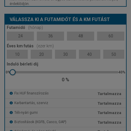
érdeklődjön.
VÁLASSZA KI A FUTAMIDŐT ÉS A KM FUTÁST
Futamidő
(hónap)
24
36
48
60
Éves km futás
(ezer km)
10
20
30
40
50
Induló bérleti díj
0 %
Tartalmazza
Fix HUF finanszírozás
Tartalmazza
Karbantartás, szerviz
Tartalmazza
Téli-nyári gumi
Tartalmazza
Biztosítások (KGFB, Casco, GAP)