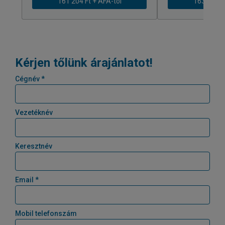
161 204 Ft + ÁFÁ-tól
163 239 Ft
Kérjen tőlünk árajánlatot!
Cégnév *
Vezetéknév
Keresztnév
Email *
Mobil telefonszám