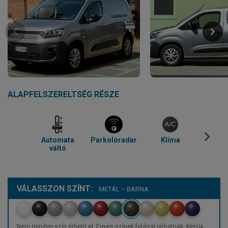
ALAPFELSZERELTSÉG RÉSZE
Automata
Parkolóradar
Klíma
Blue
váltó
VÁLASSZON SZÍNT:
METÁL – BARNA
Nem minden szín érhető el. Egyes színek felárral járhatnak. Kérjük,