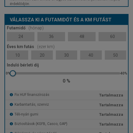
érdeklődjön.
VÁLASSZA KI A FUTAMIDŐT ÉS A KM FUTÁST
Futamidő
(hónap)
24
36
48
60
Éves km futás
(ezer km)
10
20
30
40
50
Induló bérleti díj
0 %
Tartalmazza
Fix HUF finanszírozás
Tartalmazza
Karbantartás, szerviz
Tartalmazza
Téli-nyári gumi
Tartalmazza
Biztosítások (KGFB, Casco, GAP)