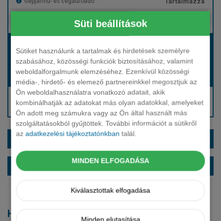
Tartalmazza
Gépjármű- és cégautóadó
Tartalmazza
Európai assistance
Süti beállítások
Bérleti díj:
Sütiket használunk a tartalmak és hirdetések személyre
Hívjon bennünket!
szabásához, közösségi funkciók biztosításához, valamint
weboldalforgalmunk elemzéséhez. Ezenkívül közösségi
Hívjon bennünket!
Induló bérleti díj:
média-, hirdető- és elemező partnereinkkel megosztjuk az
Ön weboldalhasználatra vonatkozó adatait, akik
Hívjon: +36 1 888 0088
kombinálhatják az adatokat más olyan adatokkal, amelyeket
Kérjen visszahívást!
Ön adott meg számukra vagy az Ön által használt más
szolgáltatásokból gyűjtöttek. További információt a sütikről
az
adatkezelési tájékoztatónkban
talál.
EXTRÁK ÉS SZÍNEK
MINDEN ELFOGADÁSA
ALAPFELSZERELTSÉG
Kiválasztottak elfogadása
Hasonló modellek
Minden elutasítása