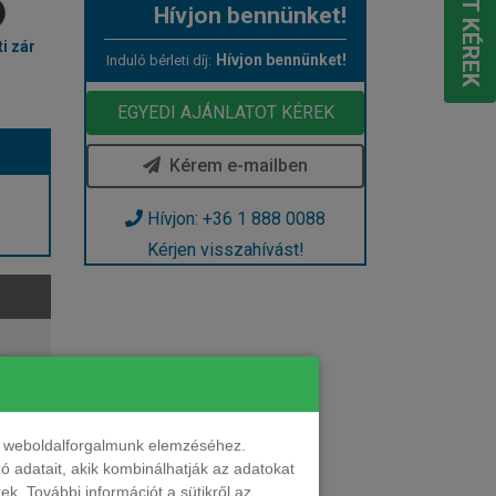
Hívjon bennünket!
i zár
Hívjon bennünket!
Induló bérleti díj:
EGYEDI AJÁNLATOT KÉREK
Kérem e-mailben
Hívjon: +36 1 888 0088
Kérjen visszahívást!
nt weboldalforgalmunk elemzéséhez.
 adatait, akik kombinálhatják az adatokat
k. További információt a sütikről az