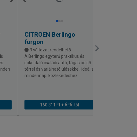
y
CITROEN
Berlingo
MERCEDE
furgon
furgon
3 változat rendelhető
15 változat 
is
A Berlingo egyterű praktikus és
Egyszerűen kez
és
sokoldalú családi autó, tágas belső
furgon mozgéko
minden
térrel és variálható ülésekkel, ideális
áruszállítója vá
mindennapi közlekedéshez.
munkaterületek
160 311 Ft + ÁFÁ-tól
161 359