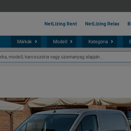
NetLízing Rent
NetLízing Relax
B
Márkák
Modell
Kategória
B