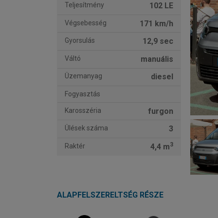
Teljesítmény
102 LE
Végsebesség
171 km/h
Gyorsulás
12,9 sec
Váltó
manuális
Üzemanyag
diesel
Fogyasztás
Karosszéria
furgon
Ülések száma
3
3
Raktér
4,4 m
ALAPFELSZERELTSÉG RÉSZE