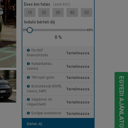
Éves km futás
(ezer km)
10
20
30
40
50
Induló bérleti díj
0 %
Fix HUF
Tartalmazza
finanszírozás
Karbantartás,
Tartalmazza
szerviz
Tartalmazza
Téli-nyári gumi
EGYEDI AJÁNLATOT KÉREK
Biztosítások (KGFB,
Tartalmazza
Casco, GAP)
Gépjármű- és
Tartalmazza
cégautóadó
Tartalmazza
Európai assistance
Bérleti díj: