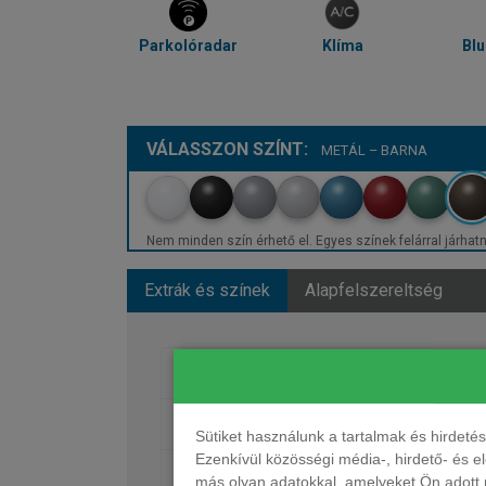
Parkolóradar
Klíma
Blu
VÁLASSZON SZÍNT:
METÁL – BARNA
Nem minden szín érhető el. Egyes színek felárral járhatn
Extrák és színek
Alapfelszereltség
Fényezés
Kerekek
Sütiket használunk a tartalmak és hirdet
Ezenkívül közösségi média-, hirdető- és 
Ülések, kárpit, dekor
más olyan adatokkal, amelyeket Ön adott m