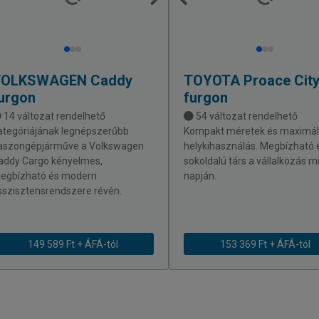
VOLKSWAGEN
Caddy
TOYOTA
Proace Cit
urgon
furgon
14 változat rendelhető
54 változat rendelhető
ategóriájának legnépszerűbb
Kompakt méretek és maximál
aszongépjárműve a Volkswagen
helykihasználás. Megbízható 
addy Cargo kényelmes,
sokoldalú társ a vállalkozás 
egbízható és modern
napján.
sszisztensrendszere révén.
149 589 Ft + ÁFÁ-tól
153 369 Ft + ÁFÁ-tól