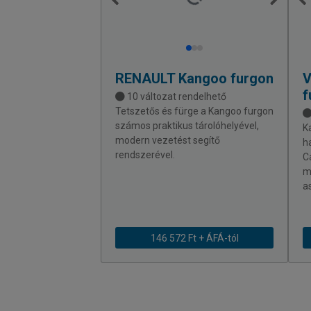
RENAULT
Kangoo furgon
f
10 változat rendelhető
Tetszetős és fürge a Kangoo furgon
számos praktikus tárolóhelyével,
K
modern vezetést segítő
h
rendszerével.
C
m
a
146 572 Ft + ÁFÁ-tól