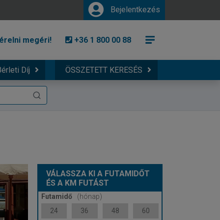
Bejelentkezés
érelni megéri!
+36 1 800 00 88
érleti Díj
ÖSSZETETT KERESÉS
VÁLASSZA KI A FUTAMIDŐT
ÉS A KM FUTÁST
Futamidő
(hónap)
24
36
48
60