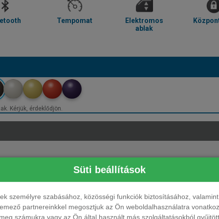
etooth
Tempomat
Elektromos
Központ
ablak
ak. Kérjük, érdeklődjön.
Süti beállítások
ések személyre szabásához, közösségi funkciók biztosításához, valami
elemező partnereinkkel megosztjuk az Ön weboldalhasználatra vonatkozó
eg számukra vagy az Ön által használt más szolgáltatásokból gyűjtötte