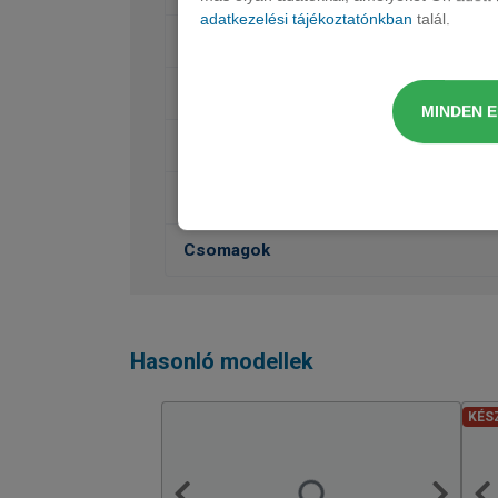
adatkezelési tájékoztatónkban
talál.
Audió, Kommunikáció, Navigáció
Belső felszereltség
MINDEN 
Vezetéstámogatás, Biztonság
Rakodás, szállítás
Csomagok
Hasonló modellek
KÉS