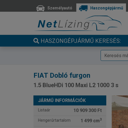
Személyautó
Haszongépjármű
HASZONGÉPJÁRMŰ KERESÉS:
FIAT
Dobló furgon
1.5 BlueHDi 100 Maxi L2 1000 3 s
JÁRMŰ INFORMÁCIÓK
Listaár
10 909 300 Ft
3
Hengerűrtartalom
1 499 cm