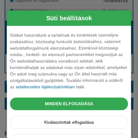
Tartalmazza
Gépjármű- és cégautóadó
Tartalmazza
Európai assistance
Süti beállítások
Bérleti díj:
Hívjon bennünket!
Sütiket használunk a tartalmak és hirdetések személyre
szabásához, közösségi funkciók biztosításához, valamint
weboldalforgalmunk elemzéséhez. Ezenkívül közösségi
Hívjon bennünket!
Induló bérleti díj:
média-, hirdető- és elemező partnereinkkel megosztjuk az
Hívjon: +36 1 888 0088
Ön weboldalhasználatra vonatkozó adatait, akik
kombinálhatják az adatokat más olyan adatokkal, amelyeket
Kérjen visszahívást!
Ön adott meg számukra vagy az Ön által használt más
szolgáltatásokból gyűjtöttek. További információt a sütikről
EXTRÁK ÉS SZÍNEK
az
adatkezelési tájékoztatónkban
talál.
ALAPFELSZERELTSÉG
MINDEN ELFOGADÁSA
Kiválasztottak elfogadása
Hasonló modellek