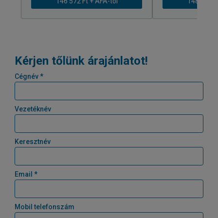
146 572 Ft + ÁFÁ-tól
148 876 Ft
Kérjen tőlünk árajánlatot!
Cégnév *
Vezetéknév
Keresztnév
Email *
Mobil telefonszám