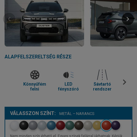
ALAPFELSZERELTSÉG RÉSZE
Könnyűfém
LED
Sávtartó
Parkol
felni
fényszóró
rendszer
VÁLASSZON SZÍNT:
METÁL – NARANCS
Nem minden szín érhető el. Egyes színek felárral járhatnak. Kérjük,