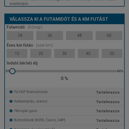
érdeklődjön.
VÁLASSZA KI A FUTAMIDŐT ÉS A KM FUTÁST
Futamidő
(hónap)
24
36
48
60
Éves km futás
(ezer km)
10
20
30
40
50
Induló bérleti díj
0 %
Tartalmazza
Fix HUF finanszírozás
Tartalmazza
Karbantartás, szerviz
Tartalmazza
Téli-nyári gumi
Tartalmazza
Biztosítások (KGFB, Casco, GAP)