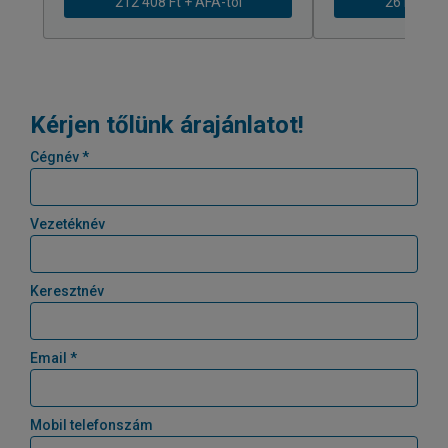
212 408 Ft + ÁFÁ-tól
261 979 Ft
Kérjen tőlünk árajánlatot!
Cégnév *
Vezetéknév
Keresztnév
Email *
Mobil telefonszám