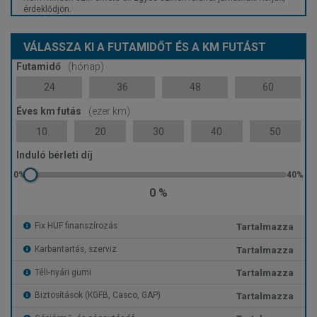
érdeklődjön.
VÁLASSZA KI A FUTAMIDŐT ÉS A KM FUTÁST
Futamidő
(hónap)
24
36
48
60
Éves km futás
(ezer km)
10
20
30
40
50
Induló bérleti díj
0 %
Tartalmazza
Fix HUF finanszírozás
Tartalmazza
Karbantartás, szerviz
Tartalmazza
Téli-nyári gumi
Tartalmazza
Biztosítások (KGFB, Casco, GAP)