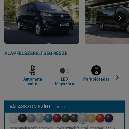
ALAPFELSZERELTSÉG RÉSZE
Automata
LED
Parkolóradar
Kl
váltó
fényszóró
VÁLASSZON SZÍNT:
BÉZS
Nem minden szín érhető el. Egyes színek felárral járhatnak. Kérjük,