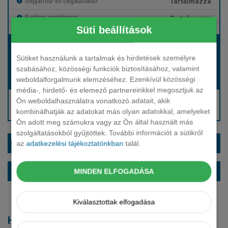
Tartalmazza
Gépjármű- és cégautóadó
Tartalmazza
Európai assistance
Süti beállítások
Bérleti díj:
Hívjon bennünket!
Sütiket használunk a tartalmak és hirdetések személyre
szabásához, közösségi funkciók biztosításához, valamint
weboldalforgalmunk elemzéséhez. Ezenkívül közösségi
Hívjon bennünket!
Induló bérleti díj:
média-, hirdető- és elemező partnereinkkel megosztjuk az
Hívjon: +36 1 888 0088
Ön weboldalhasználatra vonatkozó adatait, akik
kombinálhatják az adatokat más olyan adatokkal, amelyeket
Kérjen visszahívást!
Ön adott meg számukra vagy az Ön által használt más
szolgáltatásokból gyűjtöttek. További információt a sütikről
EXTRÁK ÉS SZÍNEK
az
adatkezelési tájékoztatónkban
talál.
ALAPFELSZERELTSÉG
MINDEN ELFOGADÁSA
Kiválasztottak elfogadása
Hasonló modellek