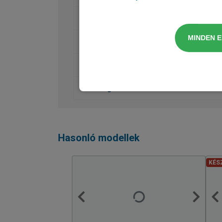
Audió, Kommunikáció, Navigáció
MINDEN 
Belső felszereltség
Külső felszereltség
Csomagok
Hasonló modellek
KÉS