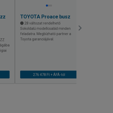
uzz
TOYOTA
Proace busz
PEUGEOT
E
28 változat rendelhető
32 változat 
Sokoldalú modellcsalád minden
Személyautós k
feladatra. Megbízható partner a
sokoldalúság. Á
Toyota garanciájával.
személyszállít
UZZ
tökéletes.
lágába
ógiai
276 478 Ft + ÁFÁ-tól
281 563