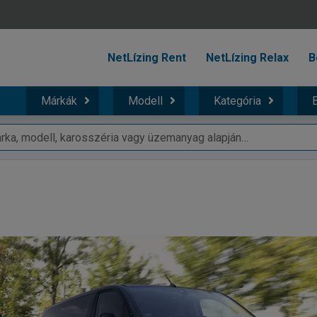
NetLízing Rent
NetLízing Relax
B
Márkák
Modell
Kategória
B