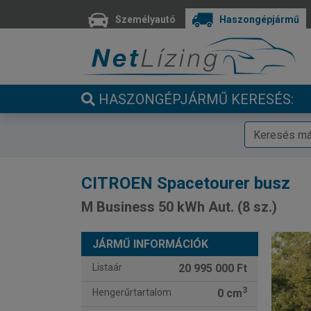
Személyautó
Haszongépjármű
HASZONGÉPJÁRMŰ KERESÉS:
CITROEN
Spacetourer busz
M Business 50 kWh Aut. (8 sz.)
JÁRMŰ INFORMÁCIÓK
Listaár
20 995 000 Ft
3
Hengerűrtartalom
0 cm