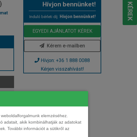
Hívjon bennünket!
mat
Hívjon bennünket!
Induló bérleti díj:
EGYEDI AJÁNLATOT KÉREK
Kérem e-mailben
Hívjon: +36 1 888 0088
Kérjen visszahívást!
nt weboldalforgalmunk elemzéséhez.
 adatait, akik kombinálhatják az adatokat
k. További információt a sütikről az