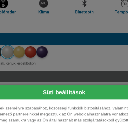
olóradar
Klíma
Bluetooth
Tempo
ak. Kérjük, érdeklődjön.
Süti beállítások
ések személyre szabásához, közösségi funkciók biztosításához, valami
elemező partnereinkkel megosztjuk az Ön weboldalhasználatra vonatkozó
eg számukra vagy az Ön által használt más szolgáltatásokból gyűjtötte