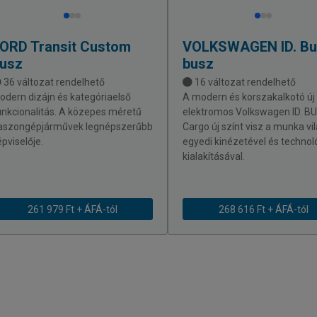
FORD
Transit Custom
VOLKSWAGEN
ID. B
usz
busz
36 változat rendelhető
16 változat rendelhető
odern dizájn és kategóriaelső
A modern és korszakalkotó új
unkcionalitás. A közepes méretű
elektromos Volkswagen ID. B
aszongépjárművek legnépszerűbb
Cargo új színt visz a munka vi
épviselője.
egyedi kinézetével és technol
kialakításával.
261 979 Ft + ÁFÁ-tól
268 616 Ft + ÁFÁ-tól