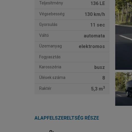
Teljesítmény
136 LE
Végsebesség
130 km/h
Gyorsulás
11 sec
Váltó
automata
Üzemanyag
elektromos
Fogyasztás
Karosszéria
busz
Ülések száma
8
3
Raktér
5,3 m
ALAPFELSZERELTSÉG RÉSZE