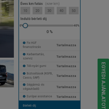
Éves km futás
(ezer km)
10
20
30
40
50
Induló bérleti díj
0 %
Fix HUF
Tartalmazza
finanszírozás
Karbantartás,
Tartalmazza
szerviz
EGYEDI AJÁNLATOT KÉREK
Tartalmazza
Téli-nyári gumi
Biztosítások (KGFB,
Tartalmazza
Casco, GAP)
Gépjármű- és
Tartalmazza
cégautóadó
Tartalmazza
Európai assistance
Bérleti díj: