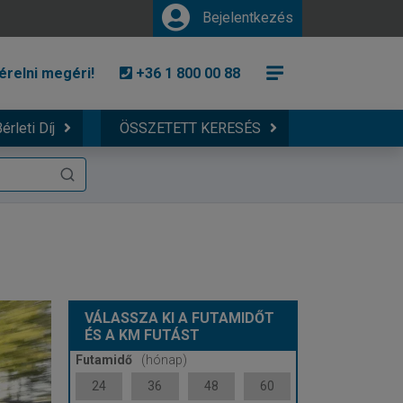
Bejelentkezés
érelni megéri!
+36 1 800 00 88
érleti Díj
ÖSSZETETT KERESÉS
VÁLASSZA KI A FUTAMIDŐT
ÉS A KM FUTÁST
Futamidő
(hónap)
24
36
48
60