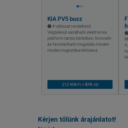
KIA
PV5 busz
b
4 változat rendelhető
Végtelenül variálható elektromos
platform tartós bérletben. Innovatív
M
és fenntartható megoldás minden
f
modern logisztikai kihívásra.
h
k
212 408 Ft + ÁFÁ-tól
Kérjen tőlünk árajánlatot!