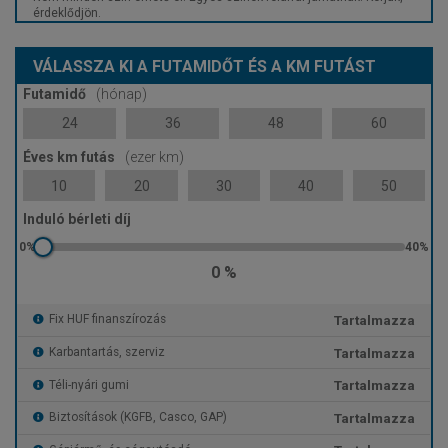
érdeklődjön.
VÁLASSZA KI A FUTAMIDŐT ÉS A KM FUTÁST
Futamidő
(hónap)
24
36
48
60
Éves km futás
(ezer km)
10
20
30
40
50
Induló bérleti díj
0 %
Tartalmazza
Fix HUF finanszírozás
Tartalmazza
Karbantartás, szerviz
Tartalmazza
Téli-nyári gumi
Tartalmazza
Biztosítások (KGFB, Casco, GAP)