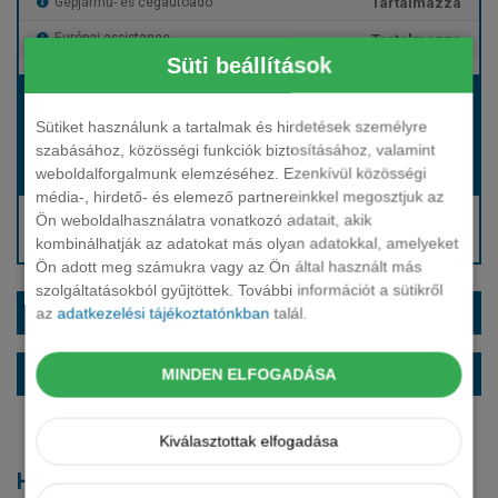
Tartalmazza
Gépjármű- és cégautóadó
Tartalmazza
Európai assistance
Süti beállítások
Bérleti díj:
Hívjon bennünket!
Sütiket használunk a tartalmak és hirdetések személyre
szabásához, közösségi funkciók biztosításához, valamint
weboldalforgalmunk elemzéséhez. Ezenkívül közösségi
Hívjon bennünket!
Induló bérleti díj:
média-, hirdető- és elemező partnereinkkel megosztjuk az
Hívjon: +36 1 888 0088
Ön weboldalhasználatra vonatkozó adatait, akik
kombinálhatják az adatokat más olyan adatokkal, amelyeket
Kérjen visszahívást!
Ön adott meg számukra vagy az Ön által használt más
szolgáltatásokból gyűjtöttek. További információt a sütikről
EXTRÁK ÉS SZÍNEK
az
adatkezelési tájékoztatónkban
talál.
ALAPFELSZERELTSÉG
MINDEN ELFOGADÁSA
Kiválasztottak elfogadása
Hasonló modellek