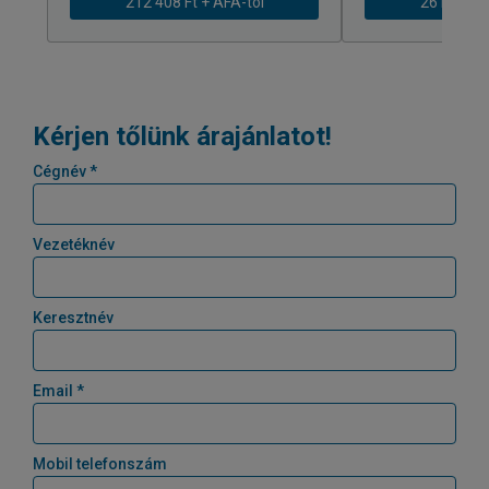
212 408 Ft + ÁFÁ-tól
261 979 Ft
Kérjen tőlünk árajánlatot!
Cégnév *
Vezetéknév
Keresztnév
Email *
Mobil telefonszám