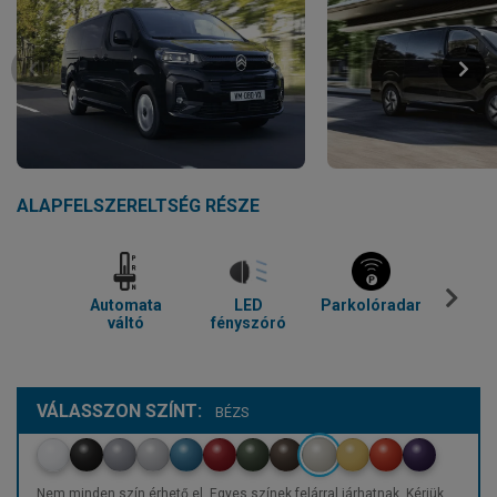
ALAPFELSZERELTSÉG RÉSZE
Automata
LED
Parkolóradar
Kl
váltó
fényszóró
VÁLASSZON SZÍNT:
BÉZS
Nem minden szín érhető el. Egyes színek felárral járhatnak. Kérjük,