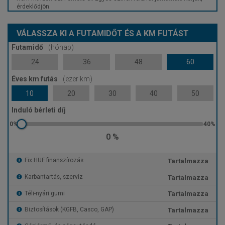
érdeklődjön.
VÁLASSZA KI A FUTAMIDŐT ÉS A KM FUTÁST
Futamidő
(hónap)
24
36
48
60
Éves km futás
(ezer km)
10
20
30
40
50
Induló bérleti díj
0 %
Tartalmazza
Fix HUF finanszírozás
Tartalmazza
Karbantartás, szerviz
Tartalmazza
Téli-nyári gumi
Tartalmazza
Biztosítások (KGFB, Casco, GAP)