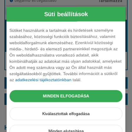
Tartalmazza
Gépjármű- és cégautóadó
Tartalmazza
Európai assistance
Süti beállítások
Bérleti díj:
Sütiket használunk a tartalmak és hirdetések személyre
Hívjon bennünket!
szabásához, közösségi funkciók biztosításához, valamint
weboldalforgalmunk elemzéséhez. Ezenkívül közösségi
Hívjon bennünket!
Induló bérleti díj:
média-, hirdető- és elemező partnereinkkel megosztjuk az
Ön weboldalhasználatra vonatkozó adatait, akik
Hívjon: +36 1 888 0088
kombinálhatják az adatokat más olyan adatokkal, amelyeket
Kérjen visszahívást!
Ön adott meg számukra vagy az Ön által használt más
szolgáltatásokból gyűjtöttek. További információt a sütikről
az
adatkezelési tájékoztatónkban
talál.
EXTRÁK ÉS SZÍNEK
MINDEN ELFOGADÁSA
ALAPFELSZERELTSÉG
Kiválasztottak elfogadása
Hasonló modellek
Minden elutasítása