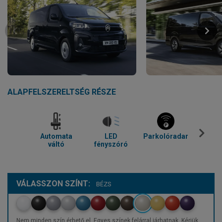
ALAPFELSZERELTSÉG RÉSZE
Automata
LED
Parkolóradar
Kl
váltó
fényszóró
VÁLASSZON SZÍNT:
BÉZS
Nem minden szín érhető el. Egyes színek felárral járhatnak. Kérjük,