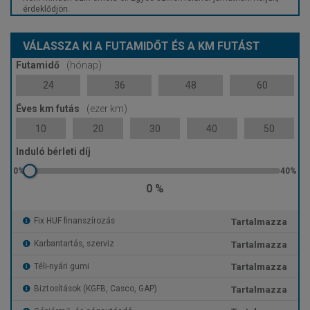
érdeklődjön.
VÁLASSZA KI A FUTAMIDŐT ÉS A KM FUTÁST
Futamidő
(hónap)
24
36
48
60
Éves km futás
(ezer km)
10
20
30
40
50
Induló bérleti díj
0 %
Tartalmazza
Fix HUF finanszírozás
Tartalmazza
Karbantartás, szerviz
Tartalmazza
Téli-nyári gumi
Tartalmazza
Biztosítások (KGFB, Casco, GAP)