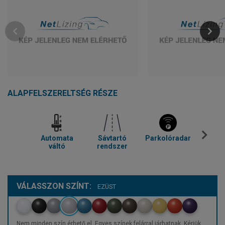
ALAPFELSZERELTSÉG RÉSZE
Automata
Sávtartó
Parkolóradar
Kl
váltó
rendszer
VÁLASSZON SZÍNT:
EZÜST
Nem minden szín érhető el. Egyes színek felárral járhatnak. Kérjük,