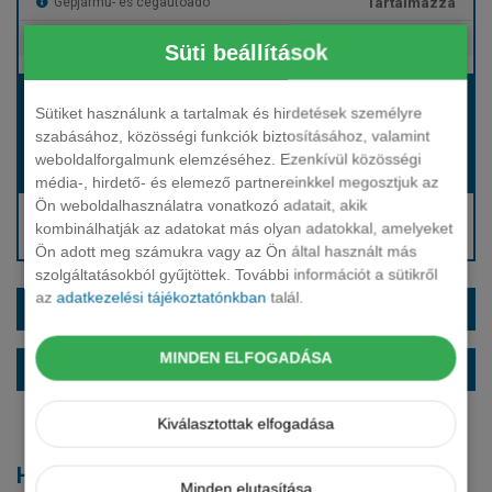
Tartalmazza
Gépjármű- és cégautóadó
Tartalmazza
Európai assistance
Süti beállítások
Bérleti díj:
Sütiket használunk a tartalmak és hirdetések személyre
Hívjon bennünket!
szabásához, közösségi funkciók biztosításához, valamint
weboldalforgalmunk elemzéséhez. Ezenkívül közösségi
Hívjon bennünket!
Induló bérleti díj:
média-, hirdető- és elemező partnereinkkel megosztjuk az
Ön weboldalhasználatra vonatkozó adatait, akik
Hívjon: +36 1 888 0088
kombinálhatják az adatokat más olyan adatokkal, amelyeket
Kérjen visszahívást!
Ön adott meg számukra vagy az Ön által használt más
szolgáltatásokból gyűjtöttek. További információt a sütikről
az
adatkezelési tájékoztatónkban
talál.
EXTRÁK ÉS SZÍNEK
MINDEN ELFOGADÁSA
ALAPFELSZERELTSÉG
Kiválasztottak elfogadása
Hasonló modellek
Minden elutasítása