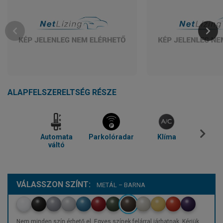
ALAPFELSZERELTSÉG RÉSZE
Automata
Parkolóradar
Klíma
Blue
váltó
VÁLASSZON SZÍNT:
METÁL – BARNA
Nem minden szín érhető el. Egyes színek felárral járhatnak. Kérjük,