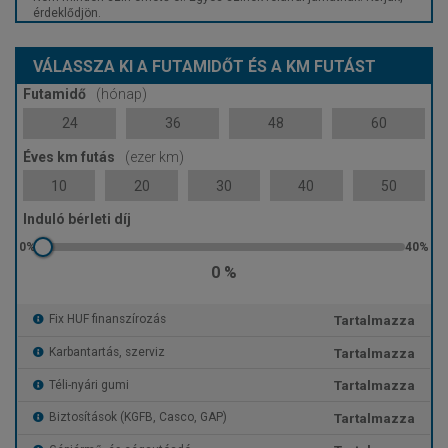
érdeklődjön.
VÁLASSZA KI A FUTAMIDŐT ÉS A KM FUTÁST
Futamidő
(hónap)
24
36
48
60
Éves km futás
(ezer km)
10
20
30
40
50
Induló bérleti díj
0 %
Tartalmazza
Fix HUF finanszírozás
Tartalmazza
Karbantartás, szerviz
Tartalmazza
Téli-nyári gumi
Tartalmazza
Biztosítások (KGFB, Casco, GAP)