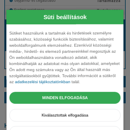
Tartalmazza
Gépjármű- és cégautóadó
Tartalmazza
Európai assistance
Süti beállítások
Bérleti díj:
Hívjon bennünket!
Sütiket használunk a tartalmak és hirdetések személyre
szabásához, közösségi funkciók biztosításához, valamint
weboldalforgalmunk elemzéséhez. Ezenkívül közösségi
Hívjon bennünket!
Induló bérleti díj:
média-, hirdető- és elemező partnereinkkel megosztjuk az
Hívjon: +36 1 888 0088
Ön weboldalhasználatra vonatkozó adatait, akik
kombinálhatják az adatokat más olyan adatokkal, amelyeket
Kérjen visszahívást!
Ön adott meg számukra vagy az Ön által használt más
szolgáltatásokból gyűjtöttek. További információt a sütikről
EXTRÁK ÉS SZÍNEK
az
adatkezelési tájékoztatónkban
talál.
ALAPFELSZERELTSÉG
MINDEN ELFOGADÁSA
Kiválasztottak elfogadása
Hasonló modellek