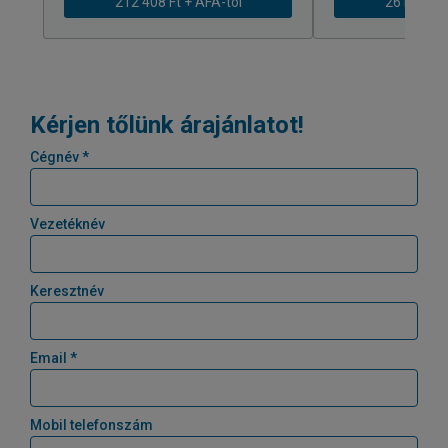
212 408 Ft + ÁFÁ-tól
261 979 Ft
Kérjen tőlünk árajánlatot!
Cégnév *
Vezetéknév
Keresztnév
Email *
Mobil telefonszám