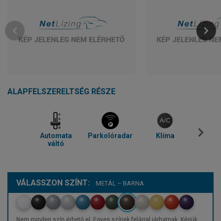
ALAPFELSZERELTSÉG RÉSZE
Automata
Parkolóradar
Klíma
Blue
váltó
VÁLASSZON SZÍNT:
METÁL – BARNA
Nem minden szín érhető el. Egyes színek felárral járhatnak. Kérjük,