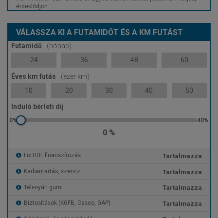
érdeklődjön.
VÁLASSZA KI A FUTAMIDŐT ÉS A KM FUTÁST
Futamidő
(hónap)
24
36
48
60
Éves km futás
(ezer km)
10
20
30
40
50
Induló bérleti díj
0 %
Tartalmazza
Fix HUF finanszírozás
Tartalmazza
Karbantartás, szerviz
Tartalmazza
Téli-nyári gumi
Tartalmazza
Biztosítások (KGFB, Casco, GAP)