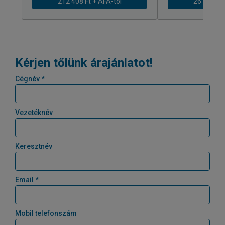
212 408 Ft + ÁFÁ-tól
261 979 Ft
Kérjen tőlünk árajánlatot!
Cégnév *
Vezetéknév
Keresztnév
Email *
Mobil telefonszám