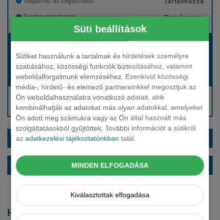
Tartalmazza
Gépjármű- és cégautóadó
Tartalmazza
Európai assistance
Süti beállítások
Bérleti díj:
Hívjon bennünket!
Sütiket használunk a tartalmak és hirdetések személyre
szabásához, közösségi funkciók biztosításához, valamint
weboldalforgalmunk elemzéséhez. Ezenkívül közösségi
Hívjon bennünket!
Induló bérleti díj:
média-, hirdető- és elemező partnereinkkel megosztjuk az
Hívjon: +36 1 888 0088
Ön weboldalhasználatra vonatkozó adatait, akik
kombinálhatják az adatokat más olyan adatokkal, amelyeket
Kérjen visszahívást!
Ön adott meg számukra vagy az Ön által használt más
szolgáltatásokból gyűjtöttek. További információt a sütikről
EXTRÁK ÉS SZÍNEK
az
adatkezelési tájékoztatónkban
talál.
ALAPFELSZERELTSÉG
MINDEN ELFOGADÁSA
Kiválasztottak elfogadása
Hasonló modellek