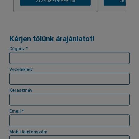
212 408 Ft + ÁFÁ-tól
261 979 Ft
Kérjen tőlünk árajánlatot!
Cégnév *
Vezetéknév
Keresztnév
Email *
Mobil telefonszám