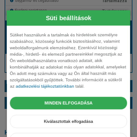
Tartalmazza
Gépjármű- és cégautóadó
Tartalmazza
Európai assistance
Süti beállítások
Bérleti díj:
Hívjon bennünket!
Sütiket használunk a tartalmak és hirdetések személyre
szabásához, közösségi funkciók biztosításához, valamint
weboldalforgalmunk elemzéséhez. Ezenkívül közösségi
Hívjon bennünket!
Induló bérleti díj:
média-, hirdető- és elemező partnereinkkel megosztjuk az
Hívjon: +36 1 888 0088
Ön weboldalhasználatra vonatkozó adatait, akik
kombinálhatják az adatokat más olyan adatokkal, amelyeket
Kérjen visszahívást!
Ön adott meg számukra vagy az Ön által használt más
szolgáltatásokból gyűjtöttek. További információt a sütikről
EXTRÁK ÉS SZÍNEK
az
adatkezelési tájékoztatónkban
talál.
ALAPFELSZERELTSÉG
MINDEN ELFOGADÁSA
Kiválasztottak elfogadása
Hasonló modellek