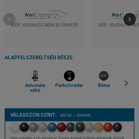
ALAPFELSZERELTSÉG RÉSZE
Automata
Parkolóradar
Klíma
Blue
váltó
VÁLASSZON SZÍNT:
METÁL – BARNA
Nem minden szín érhető el. Egyes színek felárral járhatnak. Kérjük,