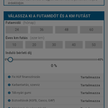
érdeklődjön.
VÁLASSZA KI A FUTAMIDŐT ÉS A KM FUTÁST
Futamidő
(hónap)
24
36
48
60
Éves km futás
(ezer km)
10
20
30
40
50
Induló bérleti díj
0 %
Tartalmazza
Fix HUF finanszírozás
Tartalmazza
Karbantartás, szerviz
Tartalmazza
Téli-nyári gumi
Tartalmazza
Biztosítások (KGFB, Casco, GAP)