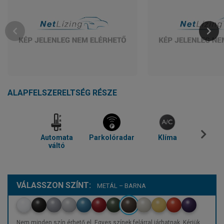
ALAPFELSZERELTSÉG RÉSZE
Automata
Parkolóradar
Klíma
Blue
váltó
VÁLASSZON SZÍNT:
METÁL – BARNA
Nem minden szín érhető el. Egyes színek felárral járhatnak. Kérjük,