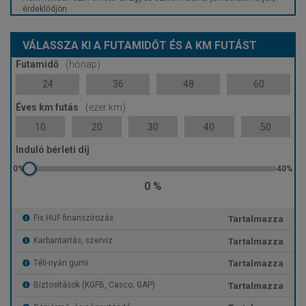
érdeklődjön.
VÁLASSZA KI A FUTAMIDŐT ÉS A KM FUTÁST
Futamidő
(hónap)
24
36
48
60
Éves km futás
(ezer km)
10
20
30
40
50
Induló bérleti díj
0 %
Tartalmazza
Fix HUF finanszírozás
Tartalmazza
Karbantartás, szerviz
Tartalmazza
Téli-nyári gumi
Tartalmazza
Biztosítások (KGFB, Casco, GAP)