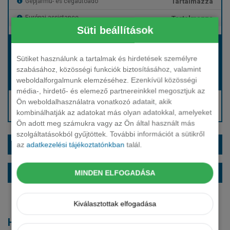
Tartalmazza
Gépjármű- és cégautóadó
Tartalmazza
Európai assistance
Süti beállítások
Bérleti díj:
Hívjon bennünket!
Sütiket használunk a tartalmak és hirdetések személyre
szabásához, közösségi funkciók biztosításához, valamint
weboldalforgalmunk elemzéséhez. Ezenkívül közösségi
Hívjon bennünket!
Induló bérleti díj:
média-, hirdető- és elemező partnereinkkel megosztjuk az
Hívjon: +36 1 888 0088
Ön weboldalhasználatra vonatkozó adatait, akik
kombinálhatják az adatokat más olyan adatokkal, amelyeket
Kérjen visszahívást!
Ön adott meg számukra vagy az Ön által használt más
szolgáltatásokból gyűjtöttek. További információt a sütikről
EXTRÁK ÉS SZÍNEK
az
adatkezelési tájékoztatónkban
talál.
ALAPFELSZERELTSÉG
MINDEN ELFOGADÁSA
Kiválasztottak elfogadása
Hasonló modellek