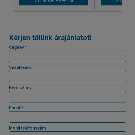
212 408 Ft + ÁFÁ-tól
261 979 Ft
Kérjen tőlünk árajánlatot!
Cégnév *
Vezetéknév
Keresztnév
Email *
Mobil telefonszám