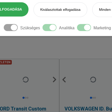
ELFOGADÁSA
Kiválasztottak elfogadása
Minden 
Szükséges
Analitika
Marketing
ZLETEN
FORD
Transit Custom
VOLKSWAGEN
ID. B