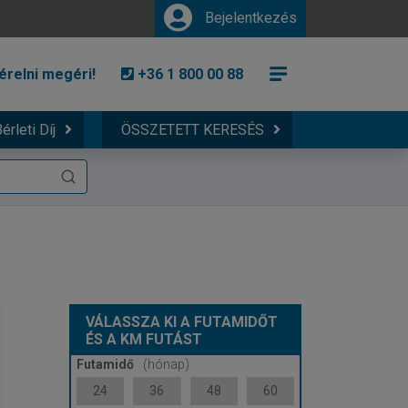
Bejelentkezés
érelni megéri!
+36 1 800 00 88
érleti Díj
ÖSSZETETT KERESÉS
VÁLASSZA KI A FUTAMIDŐT
ÉS A KM FUTÁST
Futamidő
(hónap)
24
36
48
60