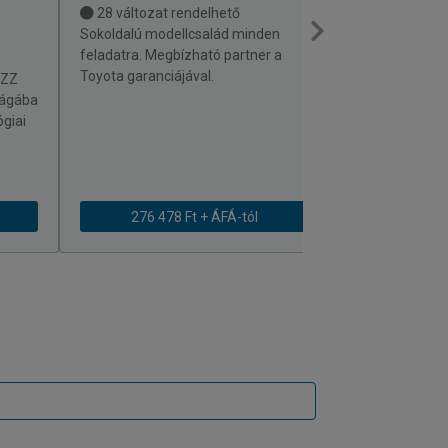
28 változat rendelhető
32 változat 
Sokoldalú modellcsalád minden
Személyautós k
feladatra. Megbízható partner a
sokoldalúság. Á
Toyota garanciájával.
személyszállít
UZZ
tökéletes.
lágába
ógiai
276 478 Ft + ÁFÁ-tól
281 563