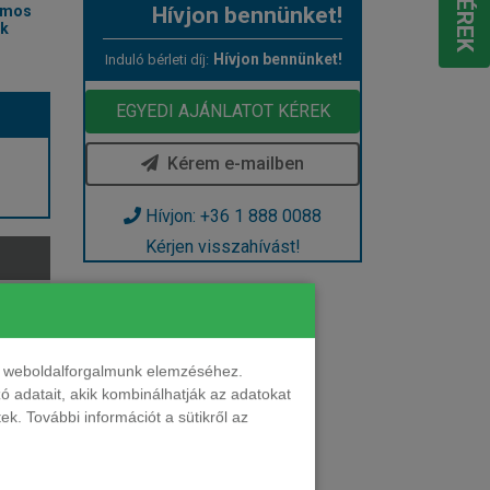
Hívjon bennünket!
omos
ak
Hívjon bennünket!
Induló bérleti díj:
EGYEDI AJÁNLATOT KÉREK
Kérem e-mailben
Hívjon: +36 1 888 0088
Kérjen visszahívást!
nt weboldalforgalmunk elemzéséhez.
 adatait, akik kombinálhatják az adatokat
k. További információt a sütikről az