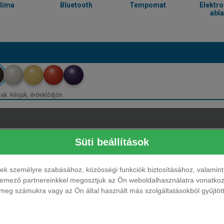
líma
Bluetooth
Tempomat
Elektr
abl
ak. Kérjük, érdeklődjön.
Süti beállítások
ések személyre szabásához, közösségi funkciók biztosításához, valami
elemező partnereinkkel megosztjuk az Ön weboldalhasználatra vonatkozó
eg számukra vagy az Ön által használt más szolgáltatásokból gyűjtötte