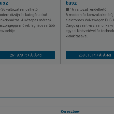
usz
busz
36 változat rendelhető
16 változat rendelhető
odern dizájn és kategóriaelső
A modern és korszakalkotó új
unkcionalitás. A közepes méretű
elektromos Volkswagen ID. B
aszongépjárművek legnépszerűbb
Cargo új színt visz a munka vi
épviselője.
egyedi kinézetével és technol
kialakításával.
261 979 Ft + ÁFÁ-tól
268 616 Ft + ÁFÁ-tól
Keresztnév