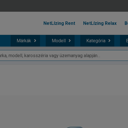
NetLízing Rent
NetLízing Relax
B
Márkák
Modell
Kategória
B