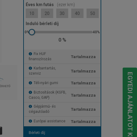
Éves km futás
(ezer km)
10
20
30
40
50
Induló bérleti díj
0 %
Fix HUF
Tartalmazza
finanszírozás
Karbantartás,
Tartalmazza
szerviz
EGYEDI AJÁNLATOT KÉREK
Tartalmazza
Téli-nyári gumi
Biztosítások (KGFB,
Tartalmazza
Casco, GAP)
Gépjármű- és
Tartalmazza
cégautóadó
Tartalmazza
Európai assistance
Bérleti díj: