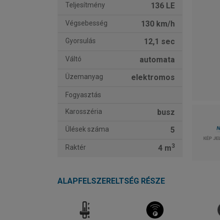
Teljesítmény
136 LE
Végsebesség
130 km/h
Gyorsulás
12,1 sec
Váltó
automata
Üzemanyag
elektromos
Fogyasztás
Karosszéria
busz
Ülések száma
5
3
Raktér
4 m
ALAPFELSZERELTSÉG RÉSZE