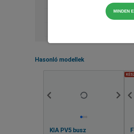
Audió, Kommunikáció, Navigáció
MINDEN 
Belső felszereltség
Vezetéstámogatás, Biztonság
Hasonló modellek
KÉS
KIA
PV5 busz