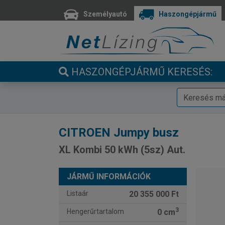
Személyautó
Haszongépjármű
HASZONGÉPJÁRMŰ KERESÉS:
CITROEN
Jumpy busz
XL Kombi 50 kWh (5sz) Aut.
JÁRMŰ INFORMÁCIÓK
Listaár
20 355 000 Ft
3
Hengerűrtartalom
0 cm