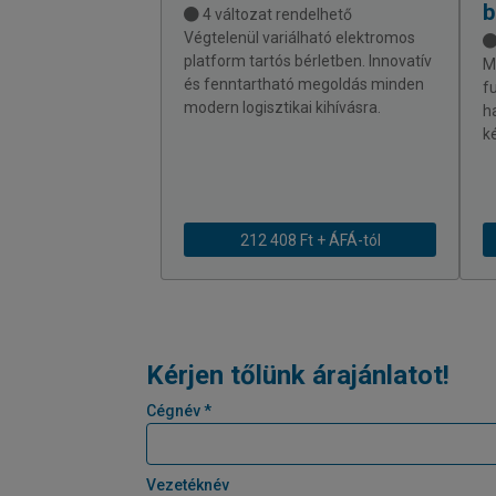
b
4 változat rendelhető
Végtelenül variálható elektromos
platform tartós bérletben. Innovatív
M
és fenntartható megoldás minden
f
modern logisztikai kihívásra.
h
k
212 408 Ft + ÁFÁ-tól
Kérjen tőlünk árajánlatot!
Cégnév *
Vezetéknév