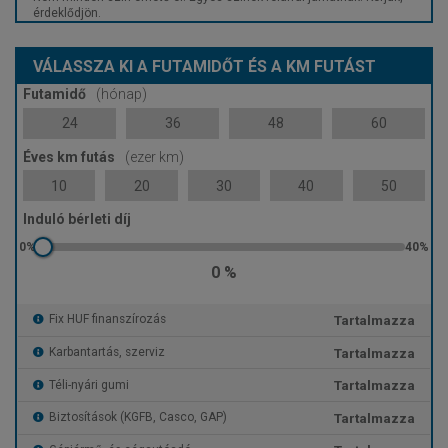
érdeklődjön.
VÁLASSZA KI A FUTAMIDŐT ÉS A KM FUTÁST
Futamidő
(hónap)
24
36
48
60
Éves km futás
(ezer km)
10
20
30
40
50
Induló bérleti díj
0 %
Tartalmazza
Fix HUF finanszírozás
Tartalmazza
Karbantartás, szerviz
Tartalmazza
Téli-nyári gumi
Tartalmazza
Biztosítások (KGFB, Casco, GAP)