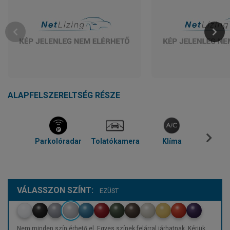
ALAPFELSZERELTSÉG RÉSZE
Parkolóradar
Tolatókamera
Klíma
Blue
VÁLASSZON SZÍNT:
EZÜST
Nem minden szín érhető el. Egyes színek felárral járhatnak. Kérjük,