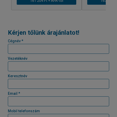
161 204 Ft + ÁFÁ-tól
163 239 Ft
Kérjen tőlünk árajánlatot!
Cégnév *
Vezetéknév
Keresztnév
Email *
Mobil telefonszám