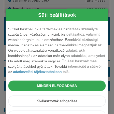
Tartalmazza
Gépjármű- és cégautóadó
Tartalmazza
Európai assistance
Süti beállítások
Bérleti díj:
Hívjon bennünket!
Sütiket használunk a tartalmak és hirdetések személyre
szabásához, közösségi funkciók biztosításához, valamint
weboldalforgalmunk elemzéséhez. Ezenkívül közösségi
Hívjon bennünket!
Induló bérleti díj:
média-, hirdető- és elemező partnereinkkel megosztjuk az
Hívjon: +36 1 888 0088
Ön weboldalhasználatra vonatkozó adatait, akik
kombinálhatják az adatokat más olyan adatokkal, amelyeket
Kérjen visszahívást!
Ön adott meg számukra vagy az Ön által használt más
szolgáltatásokból gyűjtöttek. További információt a sütikről
EXTRÁK ÉS SZÍNEK
az
adatkezelési tájékoztatónkban
talál.
ALAPFELSZERELTSÉG
MINDEN ELFOGADÁSA
Kiválasztottak elfogadása
Hasonló modellek