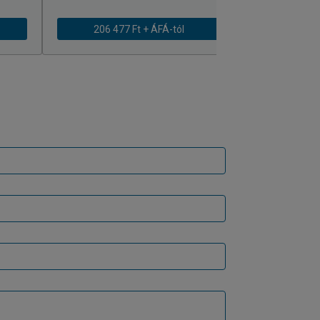
206 477 Ft + ÁFÁ-tól
207 981