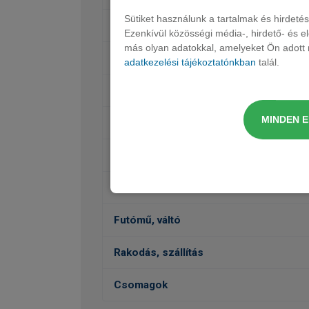
Sütiket használunk a tartalmak és hirdet
Ülések, kárpit, dekor
Ezenkívül közösségi média-, hirdető- és 
más olyan adatokkal, amelyeket Ön adott m
Audió, Kommunikáció, Navigáció
adatkezelési tájékoztatónkban
talál.
Belső felszereltség
MINDEN 
Védelem
Külső felszereltség
Vezetéstámogatás, Biztonság
Futómű, váltó
Rakodás, szállítás
Csomagok