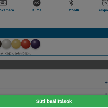
tókamera
Klíma
Bluetooth
Tempo
ak. Kérjük, érdeklődjön.
Süti beállítások