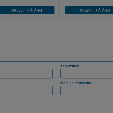
189 055 Ft + ÁFÁ-tól
195 297 Ft + ÁFÁ-tól
Keresztnév
Mobil telefonszám