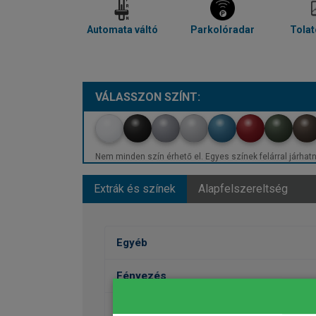
Automata váltó
Parkolóradar
Tola
VÁLASSZON SZÍNT:
Nem minden szín érhető el. Egyes színek felárral járhatn
Extrák és színek
Alapfelszereltség
Egyéb
Fényezés
Kerekek