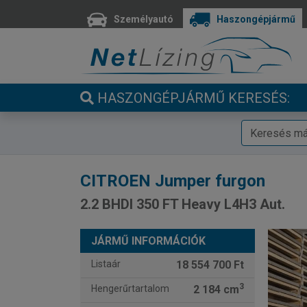
Személyautó
Haszongépjármű
HASZONGÉPJÁRMŰ KERESÉS:
CITROEN
Jumper furgon
2.2 BHDI 350 FT Heavy L4H3 Aut.
JÁRMŰ INFORMÁCIÓK
Listaár
18 554 700 Ft
3
Hengerűrtartalom
2 184 cm