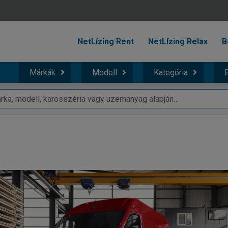
NetLízing Rent
NetLízing Relax
B
Márkák
Modell
Kategória
B