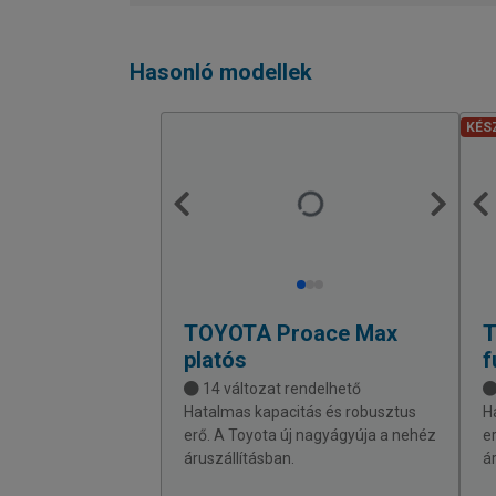
Hasonló modellek
KÉS
TOYOTA
Proace Max
platós
f
14 változat rendelhető
Hatalmas kapacitás és robusztus
H
erő. A Toyota új nagyágyúja a nehéz
e
áruszállításban.
á