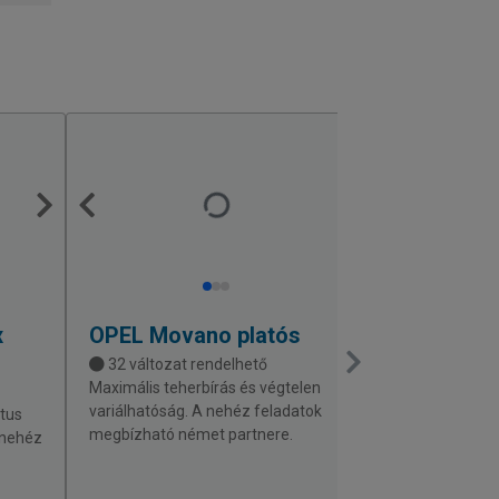
x
OPEL
Movano platós
FORD
Trans
32 változat rendelhető
10 változat 
Maximális teherbírás és végtelen
Megnyerő külső
variálhatóság. A nehéz feladatok
furgon, aminek
tus
megbízható német partnere.
m3) hossza (ak
 nehéz
és magassága i