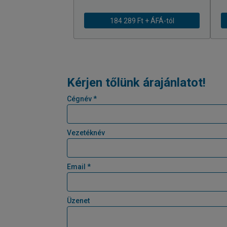
184 289 Ft + ÁFÁ-tól
Kérjen tőlünk árajánlatot!
Cégnév *
Vezetéknév
Email *
Üzenet