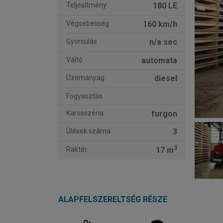
Teljesítmény
180 LE
Végsebesség
160 km/h
Gyorsulás
n/a sec
Váltó
automata
Üzemanyag
diesel
Fogyasztás
Karosszéria
furgon
Ülések száma
3
3
Raktér
17 m
ALAPFELSZERELTSÉG RÉSZE