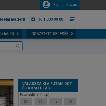
Bejelentkezés
érelni megéri!
+36 1 800 00 88
érleti Díj
ÖSSZETETT KERESÉS
VÁLASSZA KI A FUTAMIDŐT
ÉS A KM FUTÁST
Futamidő
(hónap)
24
36
48
60