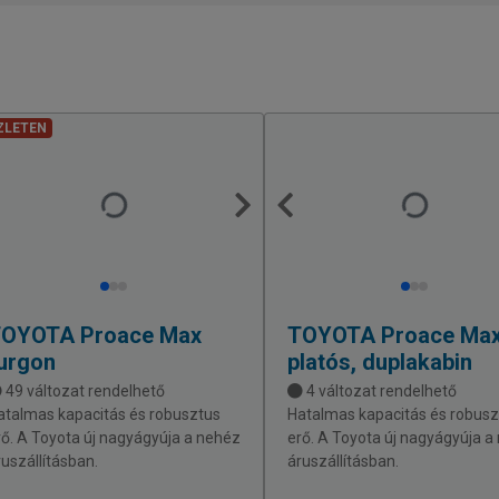
ZLETEN
TOYOTA
Proace Max
TOYOTA
Proace Ma
urgon
platós, duplakabin
49 változat rendelhető
4 változat rendelhető
atalmas kapacitás és robusztus
Hatalmas kapacitás és robusz
rő. A Toyota új nagyágyúja a nehéz
erő. A Toyota új nagyágyúja a
ruszállításban.
áruszállításban.