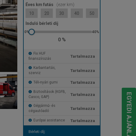
Éves km futás
(ezer km)
10
20
30
40
50
Induló bérleti díj
0 %
Fix HUF
Tartalmazza
finanszírozás
Karbantartás,
Tartalmazza
szerviz
Tartalmazza
Téli-nyári gumi
Biztosítások (KGFB,
Tartalmazza
EGYEDI AJÁNLATOT KÉREK
Casco, GAP)
Gépjármű- és
Tartalmazza
cégautóadó
Tartalmazza
Európai assistance
Bérleti díj: