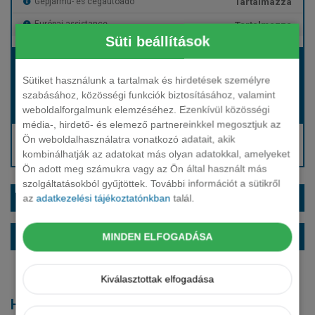
Tartalmazza
Gépjármű- és cégautóadó
Tartalmazza
Európai assistance
Süti beállítások
Bérleti díj:
Hívjon bennünket!
Sütiket használunk a tartalmak és hirdetések személyre
szabásához, közösségi funkciók biztosításához, valamint
weboldalforgalmunk elemzéséhez. Ezenkívül közösségi
Hívjon bennünket!
Induló bérleti díj:
média-, hirdető- és elemező partnereinkkel megosztjuk az
Hívjon: +36 1 888 0088
Ön weboldalhasználatra vonatkozó adatait, akik
kombinálhatják az adatokat más olyan adatokkal, amelyeket
Kérjen visszahívást!
Ön adott meg számukra vagy az Ön által használt más
szolgáltatásokból gyűjtöttek. További információt a sütikről
EXTRÁK ÉS SZÍNEK
az
adatkezelési tájékoztatónkban
talál.
ALAPFELSZERELTSÉG
MINDEN ELFOGADÁSA
Kiválasztottak elfogadása
Hasonló modellek