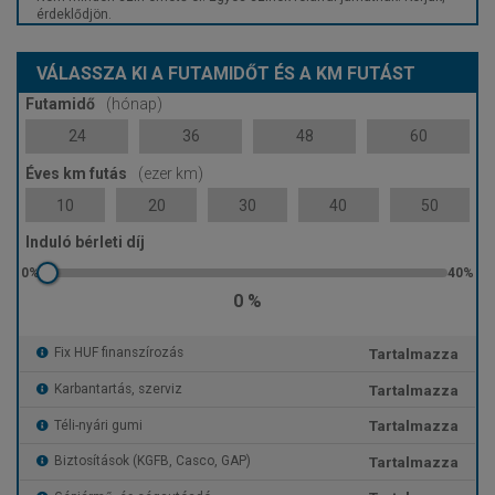
érdeklődjön.
VÁLASSZA KI A FUTAMIDŐT ÉS A KM FUTÁST
Futamidő
(hónap)
24
36
48
60
Éves km futás
(ezer km)
10
20
30
40
50
Induló bérleti díj
0 %
Tartalmazza
Fix HUF finanszírozás
Tartalmazza
Karbantartás, szerviz
Tartalmazza
Téli-nyári gumi
Tartalmazza
Biztosítások (KGFB, Casco, GAP)