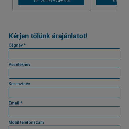
161 204 Ft + ÁFÁ-tól
163 239 Ft
Kérjen tőlünk árajánlatot!
Cégnév *
Vezetéknév
Keresztnév
Email *
Mobil telefonszám