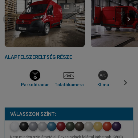
ALAPFELSZERELTSÉG RÉSZE
Parkolóradar
Tolatókamera
Klíma
Blue
VÁLASSZON SZÍNT:
Nem minden szín érhető el. Egyes színek felárral járhatnak. Kérjük,