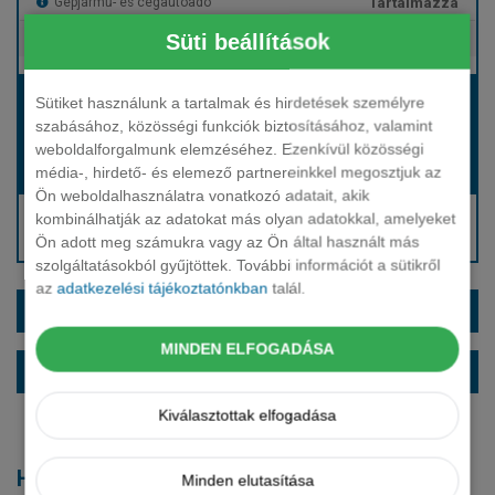
Tartalmazza
Gépjármű- és cégautóadó
Süti beállítások
Tartalmazza
Európai assistance
Bérleti díj:
Sütiket használunk a tartalmak és hirdetések személyre
Hívjon bennünket!
szabásához, közösségi funkciók biztosításához, valamint
weboldalforgalmunk elemzéséhez. Ezenkívül közösségi
média-, hirdető- és elemező partnereinkkel megosztjuk az
Hívjon bennünket!
Induló bérleti díj:
Ön weboldalhasználatra vonatkozó adatait, akik
Hívjon: +36 1 888 0088
kombinálhatják az adatokat más olyan adatokkal, amelyeket
Ön adott meg számukra vagy az Ön által használt más
Kérjen visszahívást!
szolgáltatásokból gyűjtöttek. További információt a sütikről
az
adatkezelési tájékoztatónkban
talál.
EXTRÁK ÉS SZÍNEK
MINDEN ELFOGADÁSA
ALAPFELSZERELTSÉG
Kiválasztottak elfogadása
Hasonló modellek
Minden elutasítása