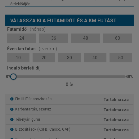
érdeklődjön.
VÁLASSZA KI A FUTAMIDŐT ÉS A KM FUTÁST
Futamidő
(hónap)
24
36
48
60
Éves km futás
(ezer km)
10
20
30
40
50
Induló bérleti díj
0 %
Tartalmazza
Fix HUF finanszírozás
Tartalmazza
Karbantartás, szerviz
Tartalmazza
Téli-nyári gumi
Tartalmazza
Biztosítások (KGFB, Casco, GAP)