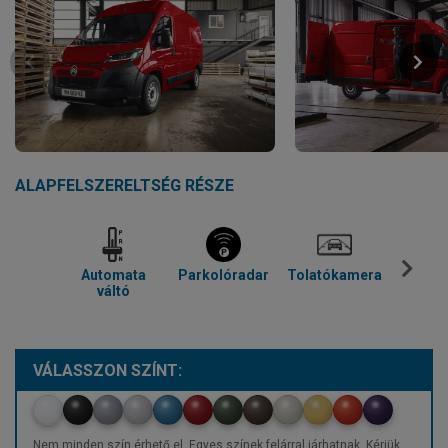
ALAPFELSZERELTSÉG RÉSZE
Automata
Parkolóradar
Tolatókamera
Kl
váltó
VÁLASSZON SZÍNT:
Nem minden szín érhető el. Egyes színek felárral járhatnak. Kérjük,