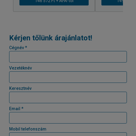
146 572 Ft + ÁFÁ-tól
149 589 Ft
Kérjen tőlünk árajánlatot!
Cégnév *
Vezetéknév
Keresztnév
Email *
Mobil telefonszám