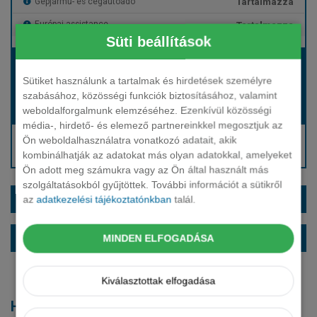
Tartalmazza
Gépjármű- és cégautóadó
Tartalmazza
Európai assistance
Süti beállítások
Bérleti díj:
Hívjon bennünket!
Sütiket használunk a tartalmak és hirdetések személyre
szabásához, közösségi funkciók biztosításához, valamint
weboldalforgalmunk elemzéséhez. Ezenkívül közösségi
Hívjon bennünket!
Induló bérleti díj:
média-, hirdető- és elemező partnereinkkel megosztjuk az
Hívjon: +36 1 888 0088
Ön weboldalhasználatra vonatkozó adatait, akik
kombinálhatják az adatokat más olyan adatokkal, amelyeket
Kérjen visszahívást!
Ön adott meg számukra vagy az Ön által használt más
szolgáltatásokból gyűjtöttek. További információt a sütikről
EXTRÁK ÉS SZÍNEK
az
adatkezelési tájékoztatónkban
talál.
ALAPFELSZERELTSÉG
MINDEN ELFOGADÁSA
Kiválasztottak elfogadása
Hasonló modellek