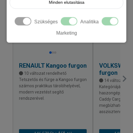
Minden elutasítása
KÉSZLETEN
Szükséges
Analitika
Marketing
RENAULT
Kangoo furgon
VOLKSWAG
furgon
10 változat rendelhető
Tetszetős és fürge a Kangoo furgon
14 változat ren
számos praktikus tárolóhelyével,
Kategóriájának l
modern vezetést segítő
haszongépjárműv
rendszerével.
Caddy Cargo kény
megbízható és m
asszisztensrends