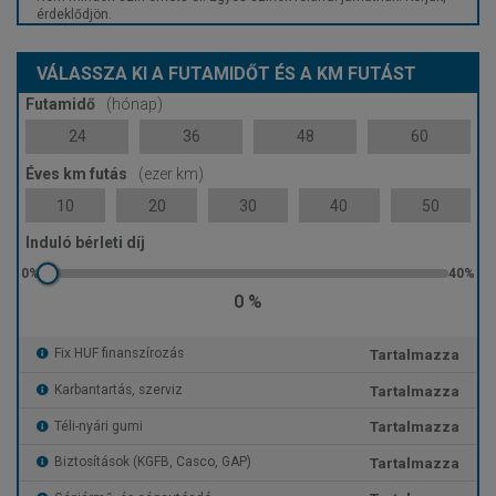
érdeklődjön.
VÁLASSZA KI A FUTAMIDŐT ÉS A KM FUTÁST
Futamidő
(hónap)
24
36
48
60
Éves km futás
(ezer km)
10
20
30
40
50
Induló bérleti díj
0 %
Tartalmazza
Fix HUF finanszírozás
Tartalmazza
Karbantartás, szerviz
Tartalmazza
Téli-nyári gumi
Tartalmazza
Biztosítások (KGFB, Casco, GAP)