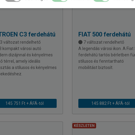
TROEN
C3 ferdehátú
FIAT
500 ferdehátú
3 változat rendelhető
7 változat rendelhető
3 kompakt városi autó
A legendás városi ikon. A Fiat
ern dizájnnal és kényelmes
ferdehátú tartós bérletben fü
ő térrel, amely ideális
stílusos és fenntartható
asztás a stílusos és kényelmes
mobilitást biztosít.
lekedéshez.
145 751 Ft + ÁFÁ-tól
145 882 Ft + ÁFÁ-tól
KÉSZLETEN