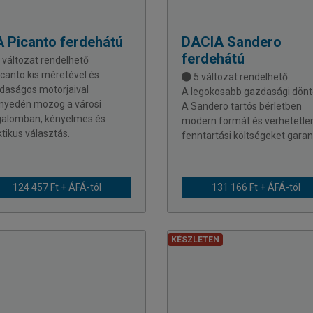
A
Picanto ferdehátú
DACIA
Sandero
ferdehátú
 változat rendelhető
icanto kis méretével és
5 változat rendelhető
daságos motorjaival
A legokosabb gazdasági dönt
nyedén mozog a városi
A Sandero tartós bérletben
galomban, kényelmes és
modern formát és verhetetle
tikus választás.
fenntartási költségeket garan
124 457 Ft + ÁFÁ-tól
131 166 Ft + ÁFÁ-tól
KÉSZLETEN