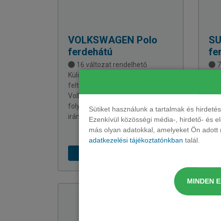
VOLKSWAGEN
Polo
SU
ferdehátú
fe
16 változat rendelhető
7
Különleges, egyedi fényszóróival
Iko
feltűnő megjelenésű a
üze
Volkswagen Polo, amit a hátsó
ame
folytonos fénymozgású
Sütiket használunk a tartalmak és hirdet
irányjelzővel egészítettek ki.
Ezenkívül közösségi média-, hirdető- és 
más olyan adatokkal, amelyeket Ön adott m
adatkezelési tájékoztatónkban
talál.
141 169 Ft + ÁFÁ-tól
MINDEN 
KÉSZL