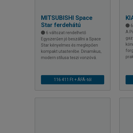
MITSUBISHI
Space
KI
Star ferdehátú
6
A P
6 változat rendelhető
gaz
Egyszerűen jó beszállni a Space
kön
Star kényelmes és meglepően
for
kompakt utasterébe. Dinamikus,
prak
modern stílusa teszi vonzóvá.
116 411 Ft + ÁFÁ-tól