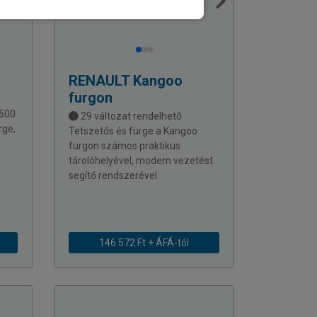
RENAULT
Kangoo
furgon
 500
29 változat rendelhető
rge,
Tetszetős és fürge a Kangoo
furgon számos praktikus
tárolóhelyével, modern vezetést
segítő rendszerével.
146 572 Ft + ÁFÁ-tól