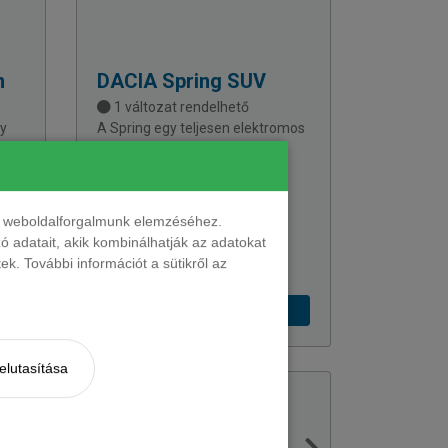
n
DACIA
Spring SUV
1 változat rendelhető
ly
A Spring egy teljesen elektromos
 és
városi autó, amely kompakt
méretével és környezetbarát
akár
megoldásaival kitűnik a városi
forgalomban.
nt weboldalforgalmunk elemzéséhez.
 adatait, akik kombinálhatják az adatokat
k. További információt a sütikről az
142 602 Ft + ÁFÁ-tól
elutasítása