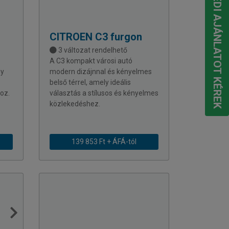
EGYEDI AJÁNLATOT KÉREK
CITROEN
C3 furgon
3 változat rendelhető
A C3 kompakt városi autó
ny
modern dizájnnal és kényelmes
belső térrel, amely ideális
oz.
választás a stílusos és kényelmes
közlekedéshez.
139 853 Ft + ÁFÁ-tól