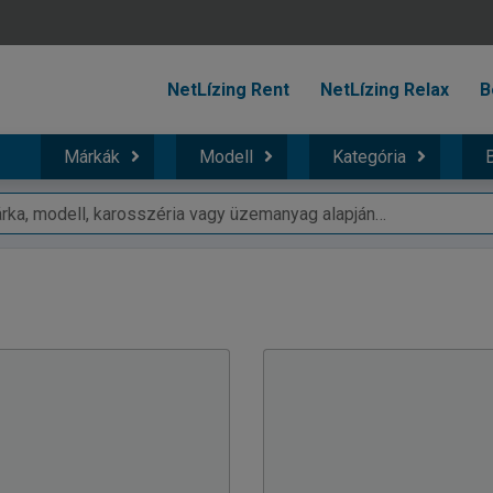
NetLízing Rent
NetLízing Relax
B
Márkák
Modell
Kategória
B