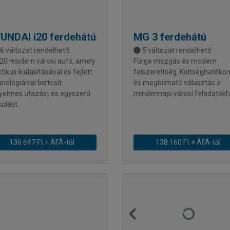
UNDAI
i20 ferdehátú
MG
3 ferdehátú
6 változat rendelhető
5 változat rendelhető
i20 modern városi autó, amely
Fürge mozgás és modern
tikus kialakításával és fejlett
felszereltség. Költséghatéko
nológiáival biztosít
és megbízható választás a
yelmes utazást és egyszerű
mindennapi városi feladatokh
olást.
136 647 Ft + ÁFÁ-tól
138 160 Ft + ÁFÁ-tól