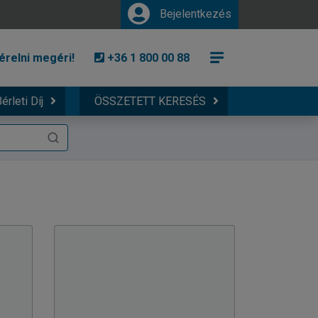
Bejelentkezés
érelni megéri!
+36 1 800 00 88
érleti Díj
ÖSSZETETT KERESÉS