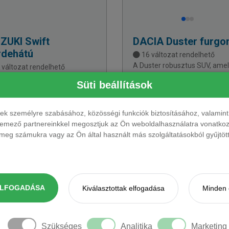
ZUKI
Swift
DACIA
Duster furgo
rdehátú
16 változat rendelhető
A Duster robusztus SUV, ame
 változat rendelhető
megbízható teljesítményével
nikus forma és takarékos
Süti beállítások
terepképességével ideális
m. Fürge városi kisautó,
kalandokhoz, akár városban, 
lyre mindig lehet számítani.
terepen.
ések személyre szabásához, közösségi funkciók biztosításához, valami
elemező partnereinkkel megosztjuk az Ön weboldalhasználatra vonatkozó
eg számukra vagy az Ön által használt más szolgáltatásokból gyűjtötte
141 308 Ft + ÁFÁ-tól
142 303 Ft + ÁFÁ-tól
ELFOGADÁSA
Kiválasztottak elfogadása
Minden 
ETEN
Szükséges
Analitika
Marketing