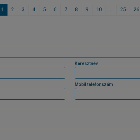
1
2
3
4
5
6
7
8
9
10
...
25
26
Keresztnév
Mobil telefonszám