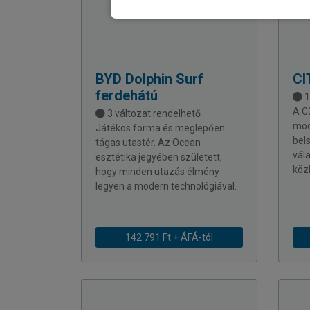
BYD
Dolphin Surf
CI
ferdehátú
1
A C
3 változat rendelhető
mod
Játékos forma és meglepően
bels
tágas utastér. Az Ocean
vál
esztétika jegyében született,
köz
hogy minden utazás élmény
legyen a modern technológiával.
142 791 Ft + ÁFÁ-tól