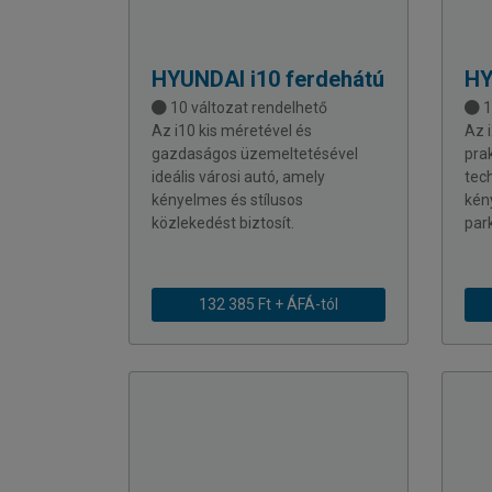
HYUNDAI
i10 ferdehátú
HY
10 változat rendelhető
1
Az i10 kis méretével és
Az 
gazdaságos üzemeltetésével
prak
ideális városi autó, amely
tech
kényelmes és stílusos
kén
közlekedést biztosít.
park
132 385 Ft + ÁFÁ-tól