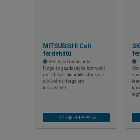
MITSUBISHI
Colt
S
ferdehátú
fe
8 változat rendelhető
1
Fürge és gazdaságos. Kompakt
Csö
méretek és dinamikus forma a
spo
sűrű városi forgalom
lee
leküzdésére.
küls
lég
147 788 Ft + ÁFÁ-tól