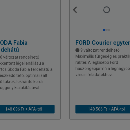
KODA
Fabia
FORD
Courier egyte
rdehátú
9 változat rendelhető
Maximális fürgeség és prakti
6 változat rendelhető
raktér. A legkisebb Ford
kkentett légellenállású a
haszongépjármű a legnagyo
rtos Skoda Fabia ferdehátú a
városi feladatokhoz.
reszkedő tető, optimalizált
ő tükrök, lökhárító körüli
függöny kialakításával.
148 096 Ft + ÁFÁ-tól
148 506 Ft + ÁFÁ-tól