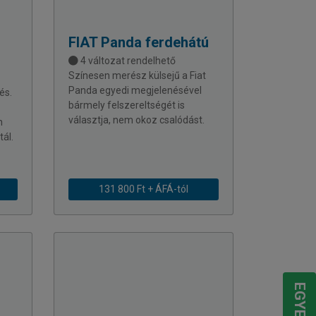
FIAT
Panda ferdehátú
4 változat rendelhető
Színesen merész külsejű a Fiat
Panda egyedi megjelenésével
és.
bármely felszereltségét is
választja, nem okoz csalódást.
n
tál.
131 800 Ft + ÁFÁ-tól