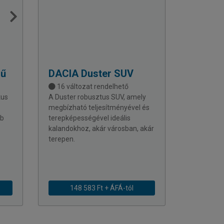
rű
DACIA
Duster SUV
16 változat rendelhető
kus
A Duster robusztus SUV, amely
megbízható teljesítményével és
bb
terepképességével ideális
kalandokhoz, akár városban, akár
terepen.
148 583 Ft + ÁFÁ-tól