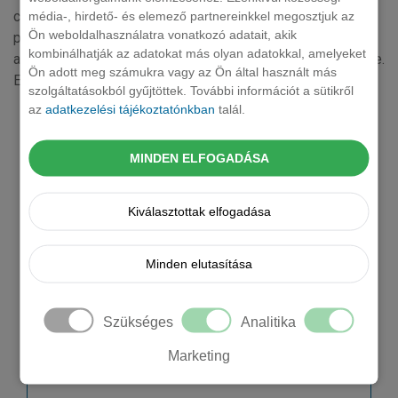
commodi. Minima iste ut magni quod. Qui non alias
média-, hirdető- és elemező partnereinkkel megosztjuk az
Ön weboldalhasználatra vonatkozó adatait, akik
perspiciatis nulla voluptas facere inventore. Cupiditate
kombinálhatják az adatokat más olyan adatokkal, amelyeket
assumenda inventore quibusdam accusamus sint culpa iure.
Ön adott meg számukra vagy az Ön által használt más
Et delectus earum cum aperiam.
szolgáltatásokból gyűjtöttek. További információt a sütikről
Kérjen tőlünk árajánlatot!
az
adatkezelési tájékoztatónkban
talál.
Cégnév *
MINDEN ELFOGADÁSA
Vezetéknév
Kiválasztottak elfogadása
Keresztnév
Minden elutasítása
Email *
Szükséges
Analitika
Marketing
Mobil telefonszám