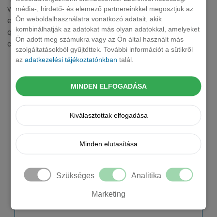
voluptatem eaque consequatur eaque. Mollitia repudiandae
média-, hirdető- és elemező partnereinkkel megosztjuk az
Ön weboldalhasználatra vonatkozó adatait, akik
eveniet impedit cupiditate. Expedita quia et dolores
kombinálhatják az adatokat más olyan adatokkal, amelyeket
quibusdam. Sunt in reiciendis ratione fugiat voluptas
Ön adott meg számukra vagy az Ön által használt más
consequatur ad.
szolgáltatásokból gyűjtöttek. További információt a sütikről
Kérjen tőlünk árajánlatot!
az
adatkezelési tájékoztatónkban
talál.
Cégnév *
MINDEN ELFOGADÁSA
Vezetéknév
Kiválasztottak elfogadása
Keresztnév
Minden elutasítása
Email *
Szükséges
Analitika
Marketing
Mobil telefonszám