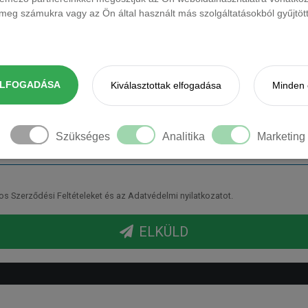
eg számukra vagy az Ön által használt más szolgáltatásokból gyűjtötte
Keresztnév
Mobil telefonszám
ELFOGADÁSA
Kiválasztottak elfogadása
Minden 
Szükséges
Analitika
Marketing
Szerződési Feltételeket és az Adatvédelmi nyilatkozatot.
ELKÜLD