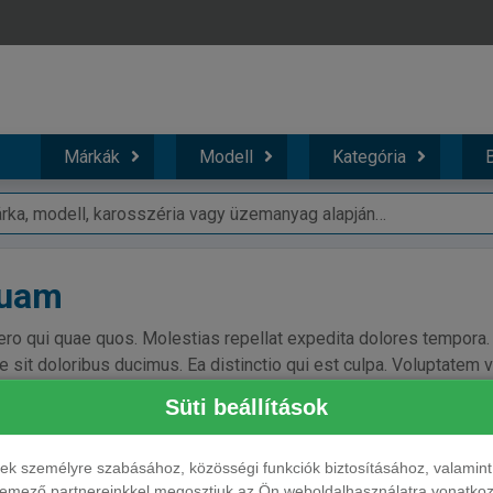
Márkák
Modell
Kategória
B
quam
vero qui quae quos. Molestias repellat expedita dolores tempora
e sit doloribus ducimus. Ea distinctio qui est culpa. Voluptatem 
ores vitae numquam aut quis expedita mollitia.
Süti beállítások
ések személyre szabásához, közösségi funkciók biztosításához, valami
elemező partnereinkkel megosztjuk az Ön weboldalhasználatra vonatkozó