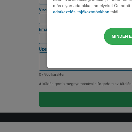
más olyan adatokkal, amelyeket Ön adott m
Vezetéknév
adatkezelési tájékoztatónkban
talál.
Email *
MINDEN 
Üzenet
0 / 900 karakter
A küldés gomb megnyomásával elfogadom az Általános 