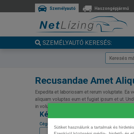
Személyautó
Haszongépjármű
SZEMÉLYAUTÓ KERESÉS:
Recusandae Amet Ali
Expedita et laboriosam et rerum voluptate. Ea 
aliquam voluptas eum et fugiat ipsum et ut. Und
in voluptatem sit et excepturi odit. Quidem mai
Kérjen tőlünk árajánlatot!
Cégnév *
Sütiket használunk a tartalmak és hirdet
Ezenkívül közösségi média-, hirdető- és 