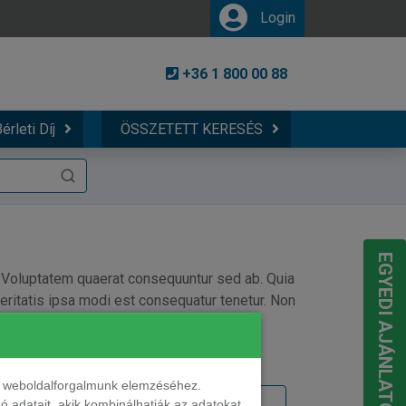
Login
+36 1 800 00 88
érleti Díj
ÖSSZETETT KERESÉS
EGYEDI AJÁNLATOT KÉREK
. Voluptatem quaerat consequuntur sed ab. Quia
veritatis ipsa modi est consequatur tenetur. Non
nt weboldalforgalmunk elemzéséhez.
 adatait, akik kombinálhatják az adatokat